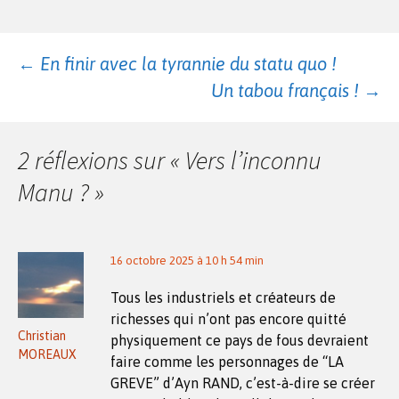
Navigation
←
En finir avec la tyrannie du statu quo !
Un tabou français !
→
des
2 réflexions sur «
Vers l’inconnu
articles
Manu ?
»
16 octobre 2025 à 10 h 54 min
Tous les industriels et créateurs de
richesses qui n’ont pas encore quitté
Christian
physiquement ce pays de fous devraient
MOREAUX
faire comme les personnages de “LA
GREVE” d’Ayn RAND, c’est-à-dire se créer