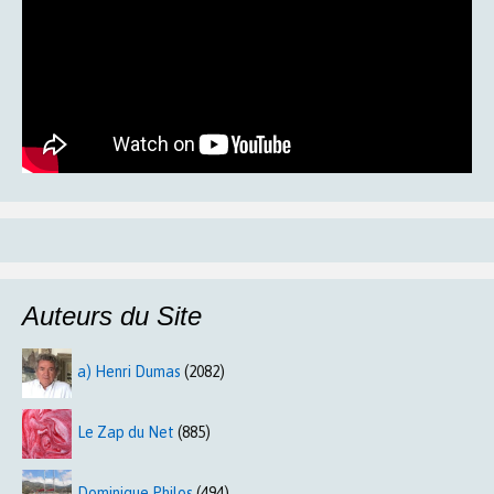
Auteurs du Site
a) Henri Dumas
(2082)
Le Zap du Net
(885)
Dominique Philos
(494)