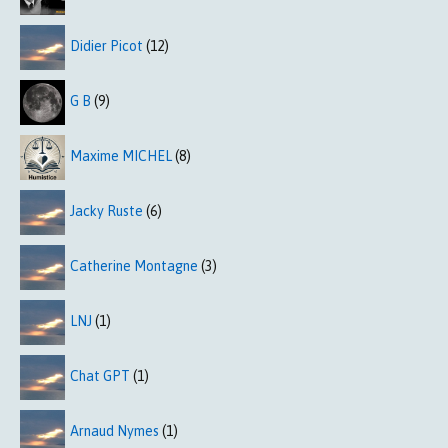
Didier Picot
(12)
G B
(9)
Maxime MICHEL
(8)
Jacky Ruste
(6)
Catherine Montagne
(3)
LNJ
(1)
Chat GPT
(1)
Arnaud Nymes
(1)