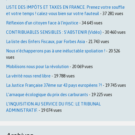
LISTE DES IMPÔTS ET TAXES EN FRANCE. Prenez votre souffle
et votre temps ! calez-vous bien sur votre fauteuil
- 37 281 vues
Réflexion d’un citoyen face à l’injustice
- 34 645 vues
CONTRIBUABLES SENSIBLES : S’ABSTENIR (Vidéo)
- 30 460 vues
La liste des Enfers Fiscaux, par Forbes Asia
- 21 743 vues
Nous n’échapperons pas à une inéluctable spoliation !
- 20 526
vues
Mobilisons nous pour la révolution
- 20 069 vues
La vérité nous rend libre
- 19 788 vues
La Justice Française 37ème sur 43 pays européens ?!
- 19 745 vues
L’arnaque écologique du prix des carburants
- 19 225 vues
L’INQUISITION AU SERVICE DU FISC: LE TRIBUNAL
ADMINISTRATIF.
- 19 074 vues