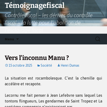
Aller
Témoignagefiscal
au
Contrôle fiscal – les dérives du contrôle
contenu
fiscal – la lutte pour l'abolition de
l'esclavage fiscal
Recherc
Menu
Vers l’inconnu Manu ?
15 octobre 2025
Société
Henri Dumas
La situation est rocambolesque. C’est la chenille qui
accélère et recapote.
Lecornu me fait penser à Jean Lefebvre sans lequel Les
tontons flingueurs, Les gendarmes de Saint Tropez et La
septième compagnie n’existeraient pas.