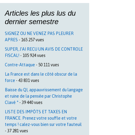
Articles les plus lus du
dernier semestre
SIGNEZ OU NE VENEZ PAS PLEURER
APRES
- 165 257 vues
SUPER, J’AI RECU UN AVIS DE CONTROLE
FISCAL!
- 105 924 vues
Contre-Attaque
- 50 111 vues
La France est dans le côté obscur de la
force
- 43 831 vues
Baisse du QI, appauvrissement du langage
et ruine de la pensée par Christophe
Clavé *
- 39 440 vues
LISTE DES IMPÔTS ET TAXES EN
FRANCE. Prenez votre souffle et votre
temps ! calez-vous bien sur votre fauteuil
- 37 281 vues