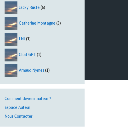
Jacky Ruste
(6)
Catherine Montagne
(3)
LNJ
(1)
Chat GPT
(1)
Arnaud Nymes
(1)
Comment devenir auteur ?
Espace Auteur
Nous Contacter