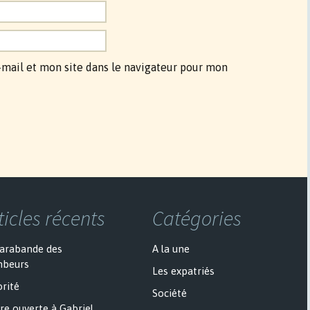
mail et mon site dans le navigateur pour mon
ticles récents
Catégories
sarabande des
A la une
mbeurs
Les expatriés
rité
Société
re ouverte à Gabriel