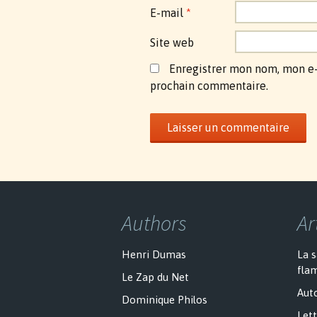
E-mail
*
Site web
Enregistrer mon nom, mon e-
prochain commentaire.
Authors
Ar
Henri Dumas
La 
fla
Le Zap du Net
Auto
Dominique Philos
Lett