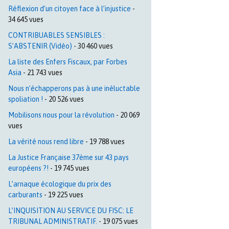
Réflexion d’un citoyen face à l’injustice
-
34 645 vues
CONTRIBUABLES SENSIBLES :
S’ABSTENIR (Vidéo)
- 30 460 vues
La liste des Enfers Fiscaux, par Forbes
Asia
- 21 743 vues
Nous n’échapperons pas à une inéluctable
spoliation !
- 20 526 vues
Mobilisons nous pour la révolution
- 20 069
vues
La vérité nous rend libre
- 19 788 vues
La Justice Française 37ème sur 43 pays
européens ?!
- 19 745 vues
L’arnaque écologique du prix des
carburants
- 19 225 vues
L’INQUISITION AU SERVICE DU FISC: LE
TRIBUNAL ADMINISTRATIF.
- 19 075 vues