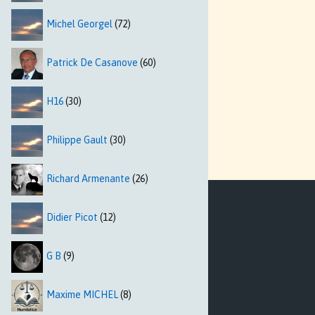
Michel Georgel
(72)
Patrick De Casanove
(60)
H16
(30)
Philippe Gault
(30)
Richard Armenante
(26)
Didier Picot
(12)
G B
(9)
Maxime MICHEL
(8)