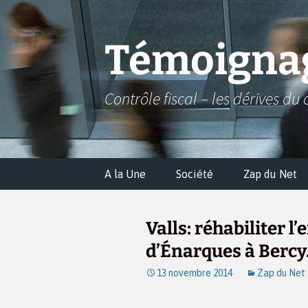
Aller
au
contenu
Témoignag
Contrôle fiscal – les dérives du 
A la Une
Société
Zap du Net
Valls: réhabiliter l
d’Énarques à Bercy.
13 novembre 2014
Zap du Net