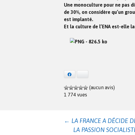
Une monoculture pour ne pas dir
de 30%, on considère qu’un grou
est implanté.
Et la culture de l’ENA est-elle 
Facebook
Bluesky
(aucun avis)
1 774 vues
Navigation
←
LA FRANCE A DÉCIDE DE 
LA PASSION SOCIALISTE