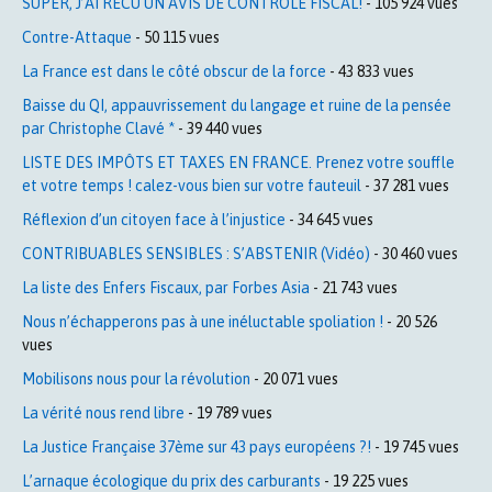
SUPER, J’AI RECU UN AVIS DE CONTROLE FISCAL!
- 105 924 vues
Contre-Attaque
- 50 115 vues
La France est dans le côté obscur de la force
- 43 833 vues
Baisse du QI, appauvrissement du langage et ruine de la pensée
par Christophe Clavé *
- 39 440 vues
LISTE DES IMPÔTS ET TAXES EN FRANCE. Prenez votre souffle
et votre temps ! calez-vous bien sur votre fauteuil
- 37 281 vues
Réflexion d’un citoyen face à l’injustice
- 34 645 vues
CONTRIBUABLES SENSIBLES : S’ABSTENIR (Vidéo)
- 30 460 vues
La liste des Enfers Fiscaux, par Forbes Asia
- 21 743 vues
Nous n’échapperons pas à une inéluctable spoliation !
- 20 526
vues
Mobilisons nous pour la révolution
- 20 071 vues
La vérité nous rend libre
- 19 789 vues
La Justice Française 37ème sur 43 pays européens ?!
- 19 745 vues
L’arnaque écologique du prix des carburants
- 19 225 vues