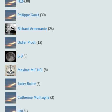
H16
(30)
Philippe Gault
(30)
Richard Armenante
(26)
Didier Picot
(12)
G B
(9)
Maxime MICHEL
(8)
Jacky Ruste
(6)
Catherine Montagne
(3)
LNJ
(1)