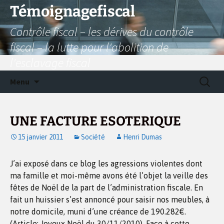
Aller
Témoignagefiscal
au
Contrôle fiscal – les dérives du contrôle
contenu
fiscal – la lutte pour l'abolition de
l'esclavage fiscal
Recherc
Menu
UNE FACTURE ESOTERIQUE
15 janvier 2011
Société
Henri Dumas
J’ai exposé dans ce blog les agressions violentes dont
ma famille et moi-même avons été l’objet la veille des
fêtes de Noël de la part de l’administration fiscale. En
fait un huissier s’est annoncé pour saisir nos meubles, à
notre domicile, muni d’une créance de 190.282€.
(Article: Joyeux Noël du 30/11/2010). Face à cette