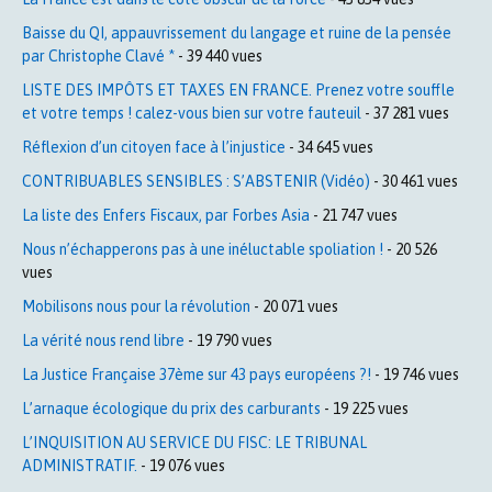
Baisse du QI, appauvrissement du langage et ruine de la pensée
par Christophe Clavé *
- 39 440 vues
LISTE DES IMPÔTS ET TAXES EN FRANCE. Prenez votre souffle
et votre temps ! calez-vous bien sur votre fauteuil
- 37 281 vues
Réflexion d’un citoyen face à l’injustice
- 34 645 vues
CONTRIBUABLES SENSIBLES : S’ABSTENIR (Vidéo)
- 30 461 vues
La liste des Enfers Fiscaux, par Forbes Asia
- 21 747 vues
Nous n’échapperons pas à une inéluctable spoliation !
- 20 526
vues
Mobilisons nous pour la révolution
- 20 071 vues
La vérité nous rend libre
- 19 790 vues
La Justice Française 37ème sur 43 pays européens ?!
- 19 746 vues
L’arnaque écologique du prix des carburants
- 19 225 vues
L’INQUISITION AU SERVICE DU FISC: LE TRIBUNAL
ADMINISTRATIF.
- 19 076 vues