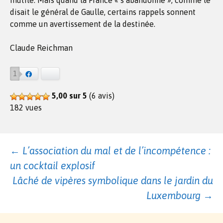
inutile. Mais quand la France « s’abandonne », comme le
disait le général de Gaulle, certains rappels sonnent
comme un avertissement de la destinée.
Claude Reichman
1
Facebook
Bluesky
5,00 sur 5
(6 avis)
182 vues
Navigation
←
L’association du mal et de l’incompétence :
un cocktail explosif
des
Lâché de vipères symbolique dans le jardin du
Luxembourg
→
articles