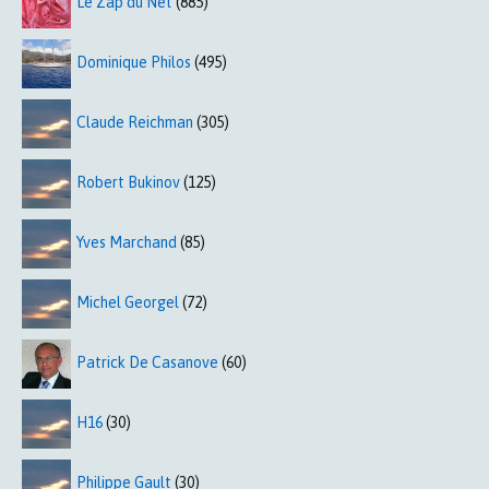
Le Zap du Net
(885)
Dominique Philos
(495)
Claude Reichman
(305)
Robert Bukinov
(125)
Yves Marchand
(85)
Michel Georgel
(72)
Patrick De Casanove
(60)
H16
(30)
Philippe Gault
(30)