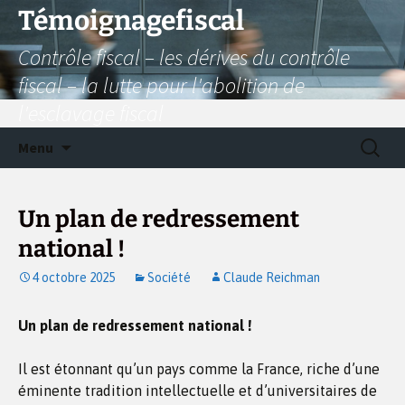
Aller
Témoignagefiscal
au
Contrôle fiscal – les dérives du contrôle
contenu
fiscal – la lutte pour l'abolition de
l'esclavage fiscal
Recherc
Menu
Un plan de redressement
national !
4 octobre 2025
Société
Claude Reichman
Un plan de redressement national !
Il est étonnant qu’un pays comme la France, riche d’une
éminente tradition intellectuelle et d’universitaires de