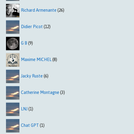
Richard Armenante
(26)
Didier Picot
(12)
G B
(9)
Maxime MICHEL
(8)
Jacky Ruste
(6)
Catherine Montagne
(3)
LNJ
(1)
Chat GPT
(1)