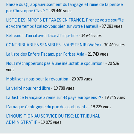
Baisse du QI, appauvrissement du langage et ruine de la pensée
par Christophe Clavé *
- 39 440 vues
LISTE DES IMPÔTS ET TAXES EN FRANCE. Prenez votre souffle
et votre temps ! calez-vous bien sur votre fauteuil
- 37 281 vues
Réflexion d’un citoyen face à l’injustice
- 34 645 vues
CONTRIBUABLES SENSIBLES : S’ABSTENIR (Vidéo)
- 30 460 vues
La liste des Enfers Fiscaux, par Forbes Asia
- 21 743 vues
Nous n’échapperons pas à une inéluctable spoliation !
- 20 526
vues
Mobilisons nous pour la révolution
- 20 070 vues
La vérité nous rend libre
- 19 788 vues
La Justice Française 37ème sur 43 pays européens ?!
- 19 745 vues
L’arnaque écologique du prix des carburants
- 19 225 vues
L’INQUISITION AU SERVICE DU FISC: LE TRIBUNAL
ADMINISTRATIF.
- 19 075 vues