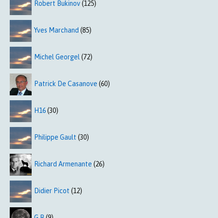
Robert Bukinov
(125)
Yves Marchand
(85)
Michel Georgel
(72)
Patrick De Casanove
(60)
H16
(30)
Philippe Gault
(30)
Richard Armenante
(26)
Didier Picot
(12)
G B
(9)