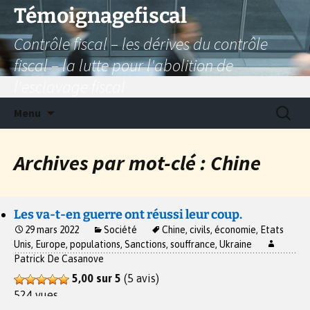
Aller
Témoignagefiscal
au
Contrôle fiscal – les dérives du contrôle
contenu
fiscal – la lutte pour l'abolition de
l'esclavage fiscal
Recherc
Menu
Archives par mot-clé : Chine
Les va-t-en guerre ont réussi leur coup.
29 mars 2022
Société
Chine
,
civils
,
économie
,
Etats
Unis
,
Europe
,
populations
,
Sanctions
,
souffrance
,
Ukraine
Patrick De Casanove
5,00 sur 5
(5 avis)
524 vues