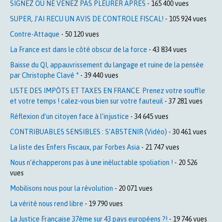
SIGNEZ OU NE VENEZ PAS PLEURER APRES
- 165 400 vues
SUPER, J’AI RECU UN AVIS DE CONTROLE FISCAL!
- 105 924 vues
Contre-Attaque
- 50 120 vues
La France est dans le côté obscur de la force
- 43 834 vues
Baisse du QI, appauvrissement du langage et ruine de la pensée
par Christophe Clavé *
- 39 440 vues
LISTE DES IMPÔTS ET TAXES EN FRANCE. Prenez votre souffle
et votre temps ! calez-vous bien sur votre fauteuil
- 37 281 vues
Réflexion d’un citoyen face à l’injustice
- 34 645 vues
CONTRIBUABLES SENSIBLES : S’ABSTENIR (Vidéo)
- 30 461 vues
La liste des Enfers Fiscaux, par Forbes Asia
- 21 747 vues
Nous n’échapperons pas à une inéluctable spoliation !
- 20 526
vues
Mobilisons nous pour la révolution
- 20 071 vues
La vérité nous rend libre
- 19 790 vues
La Justice Française 37ème sur 43 pays européens ?!
- 19 746 vues