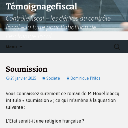
Aller
Témoignagefiscal
au
Contrôle fiscal – les dérives du contrôle
contenu
fiscal – la lutte pour l'abolition de
l'esclavage fiscal
Recherc
Menu
Soumission
29 janvier 2025
Société
Dominique Philos
Vous connaissez sûrement ce roman de M Houellebecq
intitulé « soumission » ; ce qui m’amène à la question
suivante :
L’Etat serait-il une religion française ?