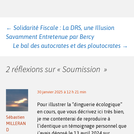
Navigation
←
Solidarité Fiscale : La DRS, une Illusion
Savamment Entretenue par Bercy
des
Le bal des autocrates et des ploutocrates
→
articles
2 réflexions sur «
Soumission
»
30 janvier 2025 à 12 h 21 min
Pour illustrer la “dinguerie écologique”
en cours, que vous décrivez ici très bien,
Sébastien
je me contenterai de reproduire à
MILLERAN
l’identique un témoignage personnel que
D
j’avais déposé le 13 avril 2024 sur