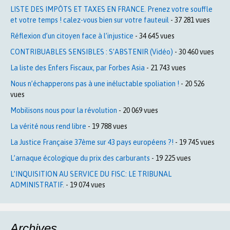
LISTE DES IMPÔTS ET TAXES EN FRANCE. Prenez votre souffle
et votre temps ! calez-vous bien sur votre fauteuil
- 37 281 vues
Réflexion d’un citoyen face à l’injustice
- 34 645 vues
CONTRIBUABLES SENSIBLES : S’ABSTENIR (Vidéo)
- 30 460 vues
La liste des Enfers Fiscaux, par Forbes Asia
- 21 743 vues
Nous n’échapperons pas à une inéluctable spoliation !
- 20 526
vues
Mobilisons nous pour la révolution
- 20 069 vues
La vérité nous rend libre
- 19 788 vues
La Justice Française 37ème sur 43 pays européens ?!
- 19 745 vues
L’arnaque écologique du prix des carburants
- 19 225 vues
L’INQUISITION AU SERVICE DU FISC: LE TRIBUNAL
ADMINISTRATIF.
- 19 074 vues
Archives