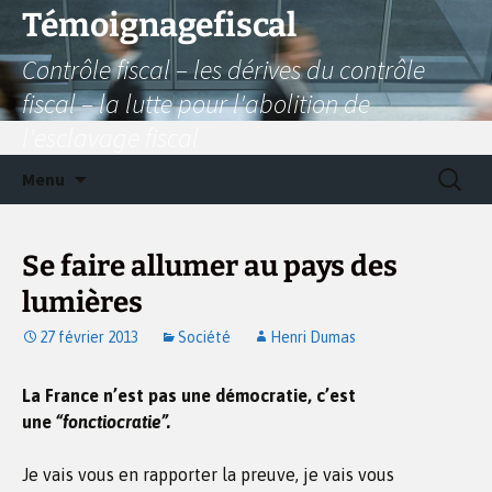
Aller
Témoignagefiscal
au
Contrôle fiscal – les dérives du contrôle
contenu
fiscal – la lutte pour l'abolition de
l'esclavage fiscal
Recherc
Menu
Se faire allumer au pays des
lumières
27 février 2013
Société
Henri Dumas
La France n’est pas une démocratie, c’est
une
“fonctiocratie”.
Je vais vous en rapporter la preuve, je vais vous