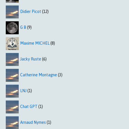
Didier Picot
(12)
G B
(9)
Maxime MICHEL
(8)
Jacky Ruste
(6)
Catherine Montagne
(3)
LNJ
(1)
Chat GPT
(1)
Arnaud Nymes
(1)