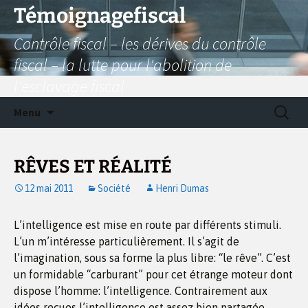
Aller
Témoignagefiscal
au
Contrôle fiscal – les dérives du contrôle
contenu
fiscal – la lutte pour l'abolition de
l'esclavage fiscal
Recherc
Menu
RÊVES ET RÉALITÉ
12 mai 2011
Société
Henri Dumas
L’intelligence est mise en route par différents stimuli.
L’un m’intéresse particulièrement. Il s’agit de
l’imagination, sous sa forme la plus libre: “le rêve”. C’est
un formidable “carburant” pour cet étrange moteur dont
dispose l’homme: l’intelligence. Contrairement aux
idées reçues l’intelligence est assez bien partagée,