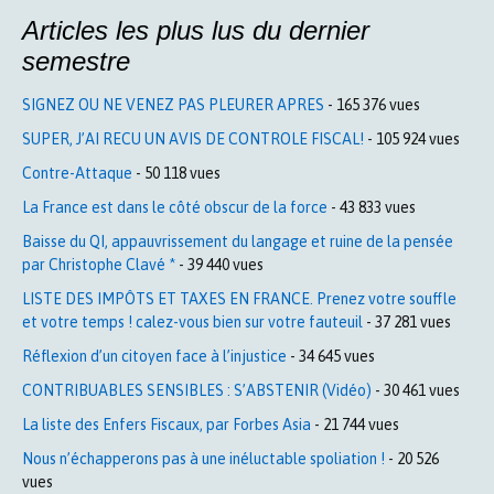
Articles les plus lus du dernier
semestre
SIGNEZ OU NE VENEZ PAS PLEURER APRES
- 165 376 vues
SUPER, J’AI RECU UN AVIS DE CONTROLE FISCAL!
- 105 924 vues
Contre-Attaque
- 50 118 vues
La France est dans le côté obscur de la force
- 43 833 vues
Baisse du QI, appauvrissement du langage et ruine de la pensée
par Christophe Clavé *
- 39 440 vues
LISTE DES IMPÔTS ET TAXES EN FRANCE. Prenez votre souffle
et votre temps ! calez-vous bien sur votre fauteuil
- 37 281 vues
Réflexion d’un citoyen face à l’injustice
- 34 645 vues
CONTRIBUABLES SENSIBLES : S’ABSTENIR (Vidéo)
- 30 461 vues
La liste des Enfers Fiscaux, par Forbes Asia
- 21 744 vues
Nous n’échapperons pas à une inéluctable spoliation !
- 20 526
vues