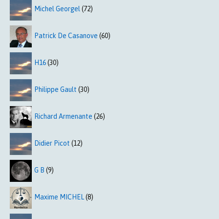
Michel Georgel
(72)
Patrick De Casanove
(60)
H16
(30)
Philippe Gault
(30)
Richard Armenante
(26)
Didier Picot
(12)
G B
(9)
Maxime MICHEL
(8)