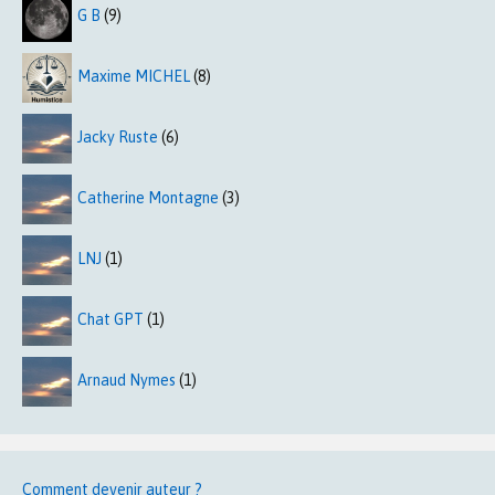
G B
(9)
Maxime MICHEL
(8)
Jacky Ruste
(6)
Catherine Montagne
(3)
LNJ
(1)
Chat GPT
(1)
Arnaud Nymes
(1)
Comment devenir auteur ?