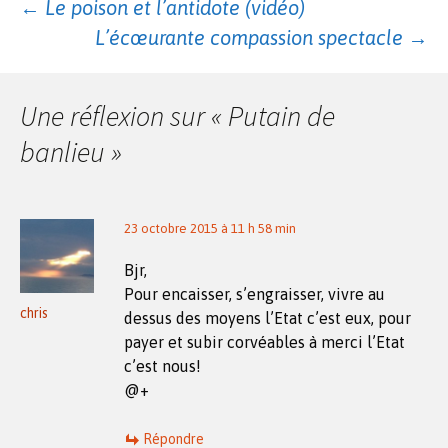
Navigation
←
Le poison et l’antidote (vidéo)
L’écœurante compassion spectacle
→
des
Une réflexion sur «
Putain de
articles
banlieu
»
23 octobre 2015 à 11 h 58 min
Bjr,
Pour encaisser, s’engraisser, vivre au
chris
dessus des moyens l’Etat c’est eux, pour
payer et subir corvéables à merci l’Etat
c’est nous!
@+
Répondre