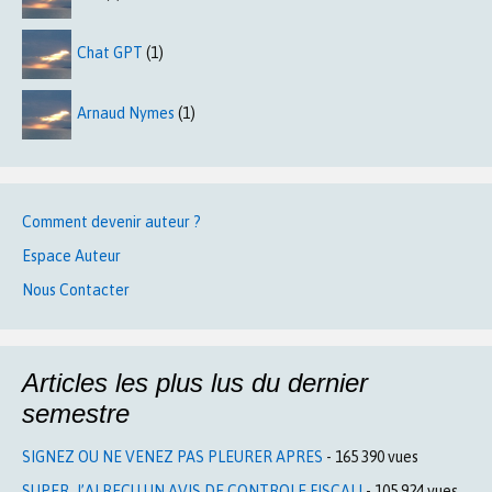
Chat GPT
(1)
Arnaud Nymes
(1)
Comment devenir auteur ?
Espace Auteur
Nous Contacter
Articles les plus lus du dernier
semestre
SIGNEZ OU NE VENEZ PAS PLEURER APRES
- 165 390 vues
SUPER, J’AI RECU UN AVIS DE CONTROLE FISCAL!
- 105 924 vues