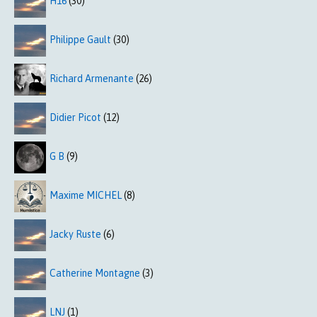
H16
(30)
Philippe Gault
(30)
Richard Armenante
(26)
Didier Picot
(12)
G B
(9)
Maxime MICHEL
(8)
Jacky Ruste
(6)
Catherine Montagne
(3)
LNJ
(1)