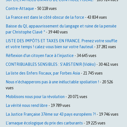
Contre-Attaque
- 50 118 vues
La France est dans le côté obscur de la force
- 43 834 vues
Baisse du QI, appauvrissement du langage et ruine de la pensée
par Christophe Clavé *
- 39 440 vues
LISTE DES IMPÔTS ET TAXES EN FRANCE. Prenez votre souffle
et votre temps ! calez-vous bien sur votre fauteuil
- 37 281 vues
Réflexion d’un citoyen face à l’injustice
- 34 645 vues
CONTRIBUABLES SENSIBLES : S’ABSTENIR (Vidéo)
- 30 461 vues
La liste des Enfers Fiscaux, par Forbes Asia
- 21 745 vues
Nous n’échapperons pas à une inéluctable spoliation !
- 20 526
vues
Mobilisons nous pour la révolution
- 20 071 vues
La vérité nous rend libre
- 19 789 vues
La Justice Française 37ème sur 43 pays européens ?!
- 19 746 vues
L’arnaque écologique du prix des carburants
- 19 225 vues