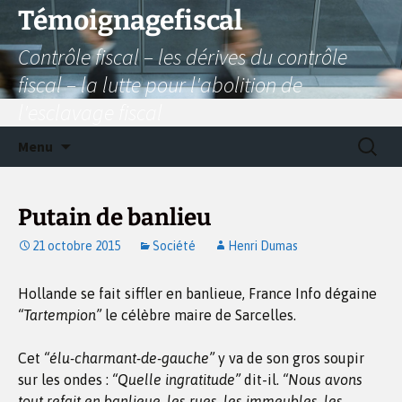
Aller
Témoignagefiscal
au
Contrôle fiscal – les dérives du contrôle
contenu
fiscal – la lutte pour l'abolition de
l'esclavage fiscal
Recherc
Menu
Putain de banlieu
21 octobre 2015
Société
Henri Dumas
Hollande se fait siffler en banlieue, France Info dégaine
“Tartempion”
le célèbre maire de Sarcelles.
Cet
“élu-charmant-de-gauche”
y va de son gros soupir
sur les ondes :
“Quelle ingratitude”
dit-il.
“Nous avons
tout refait en banlieue, les rues, les immeubles, les