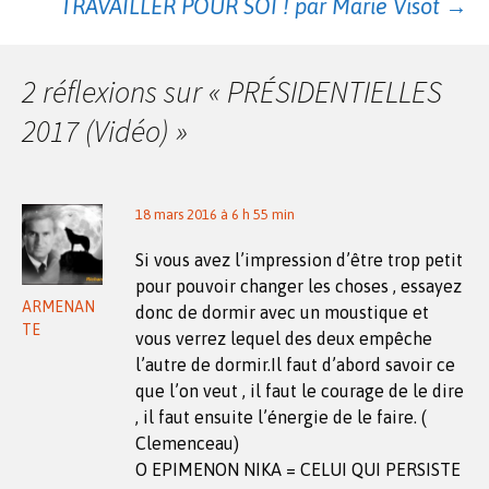
des
TRAVAILLER POUR SOI ! par Marie Visot
→
articles
2 réflexions sur «
PRÉSIDENTIELLES
2017 (Vidéo)
»
18 mars 2016 à 6 h 55 min
Si vous avez l’impression d’être trop petit
pour pouvoir changer les choses , essayez
ARMENAN
donc de dormir avec un moustique et
TE
vous verrez lequel des deux empêche
l’autre de dormir.Il faut d’abord savoir ce
que l’on veut , il faut le courage de le dire
, il faut ensuite l’énergie de le faire. (
Clemenceau)
O EPIMENON NIKA = CELUI QUI PERSISTE