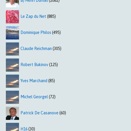
a) Henri Dumas
(2082)
Le Zap du Net
(885)
Dominique Philos
(495)
Claude Reichman
(305)
Robert Bukinov
(125)
Yves Marchand
(85)
Michel Georgel
(72)
Patrick De Casanove
(60)
H16
(30)