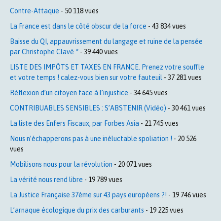
Contre-Attaque
- 50 118 vues
La France est dans le côté obscur de la force
- 43 834 vues
Baisse du QI, appauvrissement du langage et ruine de la pensée
par Christophe Clavé *
- 39 440 vues
LISTE DES IMPÔTS ET TAXES EN FRANCE. Prenez votre souffle
et votre temps ! calez-vous bien sur votre fauteuil
- 37 281 vues
Réflexion d’un citoyen face à l’injustice
- 34 645 vues
CONTRIBUABLES SENSIBLES : S’ABSTENIR (Vidéo)
- 30 461 vues
La liste des Enfers Fiscaux, par Forbes Asia
- 21 745 vues
Nous n’échapperons pas à une inéluctable spoliation !
- 20 526
vues
Mobilisons nous pour la révolution
- 20 071 vues
La vérité nous rend libre
- 19 789 vues
La Justice Française 37ème sur 43 pays européens ?!
- 19 746 vues
L’arnaque écologique du prix des carburants
- 19 225 vues