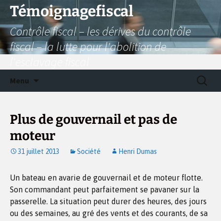
Aller
Témoignagefiscal
au
Contrôle fiscal – les dérives du contrôle
contenu
fiscal – la lutte pour l'abolition de
l'esclavage fiscal
Recherc
Menu
Plus de gouvernail et pas de
moteur
31 juillet 2013
Société
Henri Dumas
Un bateau en avarie de gouvernail et de moteur flotte.
Son commandant peut parfaitement se pavaner sur la
passerelle. La situation peut durer des heures, des jours
ou des semaines, au gré des vents et des courants, de sa