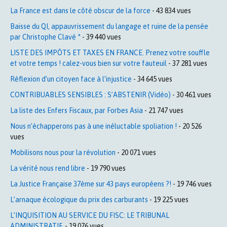
La France est dans le côté obscur de la force
- 43 834 vues
Baisse du QI, appauvrissement du langage et ruine de la pensée
par Christophe Clavé *
- 39 440 vues
LISTE DES IMPÔTS ET TAXES EN FRANCE. Prenez votre souffle
et votre temps ! calez-vous bien sur votre fauteuil
- 37 281 vues
Réflexion d’un citoyen face à l’injustice
- 34 645 vues
CONTRIBUABLES SENSIBLES : S’ABSTENIR (Vidéo)
- 30 461 vues
La liste des Enfers Fiscaux, par Forbes Asia
- 21 747 vues
Nous n’échapperons pas à une inéluctable spoliation !
- 20 526
vues
Mobilisons nous pour la révolution
- 20 071 vues
La vérité nous rend libre
- 19 790 vues
La Justice Française 37ème sur 43 pays européens ?!
- 19 746 vues
L’arnaque écologique du prix des carburants
- 19 225 vues
L’INQUISITION AU SERVICE DU FISC: LE TRIBUNAL
ADMINISTRATIF.
- 19 076 vues