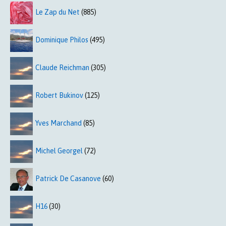
Le Zap du Net
(885)
Dominique Philos
(495)
Claude Reichman
(305)
Robert Bukinov
(125)
Yves Marchand
(85)
Michel Georgel
(72)
Patrick De Casanove
(60)
H16
(30)