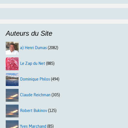
Auteurs du Site
a) Henri Dumas
(2082)
Le Zap du Net
(885)
Dominique Philos
(494)
Claude Reichman
(305)
Robert Bukinov
(125)
Yves Marchand
(85)