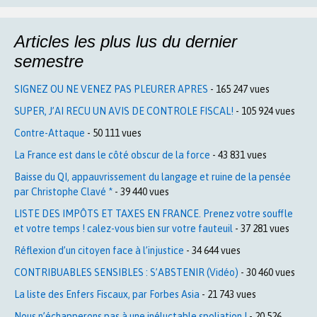
Articles les plus lus du dernier
semestre
SIGNEZ OU NE VENEZ PAS PLEURER APRES
- 165 247 vues
SUPER, J’AI RECU UN AVIS DE CONTROLE FISCAL!
- 105 924 vues
Contre-Attaque
- 50 111 vues
La France est dans le côté obscur de la force
- 43 831 vues
Baisse du QI, appauvrissement du langage et ruine de la pensée
par Christophe Clavé *
- 39 440 vues
LISTE DES IMPÔTS ET TAXES EN FRANCE. Prenez votre souffle
et votre temps ! calez-vous bien sur votre fauteuil
- 37 281 vues
Réflexion d’un citoyen face à l’injustice
- 34 644 vues
CONTRIBUABLES SENSIBLES : S’ABSTENIR (Vidéo)
- 30 460 vues
La liste des Enfers Fiscaux, par Forbes Asia
- 21 743 vues
Nous n’échapperons pas à une inéluctable spoliation !
- 20 526