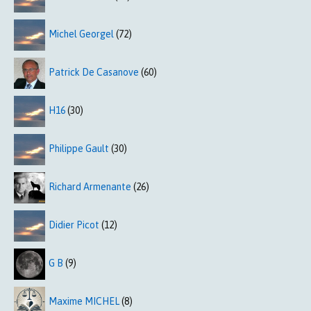
Michel Georgel
(72)
Patrick De Casanove
(60)
H16
(30)
Philippe Gault
(30)
Richard Armenante
(26)
Didier Picot
(12)
G B
(9)
Maxime MICHEL
(8)