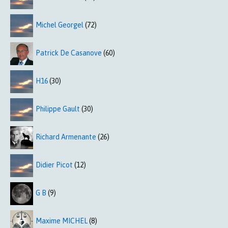
Michel Georgel
(72)
Patrick De Casanove
(60)
H16
(30)
Philippe Gault
(30)
Richard Armenante
(26)
Didier Picot
(12)
G B
(9)
Maxime MICHEL
(8)