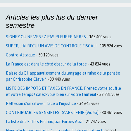
Articles les plus lus du dernier
semestre
SIGNEZ OU NE VENEZ PAS PLEURER APRES
- 165 400 vues
SUPER, J’AI RECU UN AVIS DE CONTROLE FISCAL!
- 105 924 vues
Contre-Attaque
- 50 120 vues
La France est dans le côté obscur de la force
- 43 834 vues
Baisse du QI, appauvrissement du langage et ruine de la pensée
par Christophe Clavé *
- 39 440 vues
LISTE DES IMPÔTS ET TAXES EN FRANCE. Prenez votre souffle
et votre temps ! calez-vous bien sur votre fauteuil
- 37 281 vues
Réflexion d’un citoyen face à l’injustice
- 34 645 vues
CONTRIBUABLES SENSIBLES : S’ABSTENIR (Vidéo)
- 30 461 vues
La liste des Enfers Fiscaux, par Forbes Asia
- 21 747 vues
Nous n’échapperons pas à une inéluctable spoliation !
- 20 526