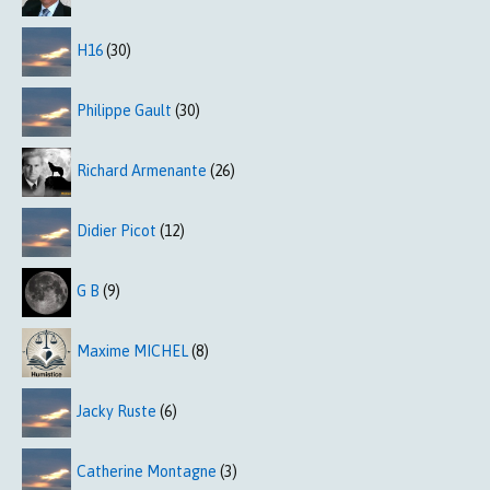
H16
(30)
Philippe Gault
(30)
Richard Armenante
(26)
Didier Picot
(12)
G B
(9)
Maxime MICHEL
(8)
Jacky Ruste
(6)
Catherine Montagne
(3)