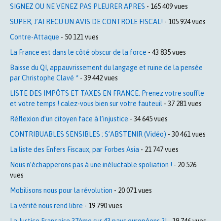
SIGNEZ OU NE VENEZ PAS PLEURER APRES
- 165 409 vues
SUPER, J’AI RECU UN AVIS DE CONTROLE FISCAL!
- 105 924 vues
Contre-Attaque
- 50 121 vues
La France est dans le côté obscur de la force
- 43 835 vues
Baisse du QI, appauvrissement du langage et ruine de la pensée
par Christophe Clavé *
- 39 442 vues
LISTE DES IMPÔTS ET TAXES EN FRANCE. Prenez votre souffle
et votre temps ! calez-vous bien sur votre fauteuil
- 37 281 vues
Réflexion d’un citoyen face à l’injustice
- 34 645 vues
CONTRIBUABLES SENSIBLES : S’ABSTENIR (Vidéo)
- 30 461 vues
La liste des Enfers Fiscaux, par Forbes Asia
- 21 747 vues
Nous n’échapperons pas à une inéluctable spoliation !
- 20 526
vues
Mobilisons nous pour la révolution
- 20 071 vues
La vérité nous rend libre
- 19 790 vues
La Justice Française 37ème sur 43 pays européens ?!
- 19 746 vues