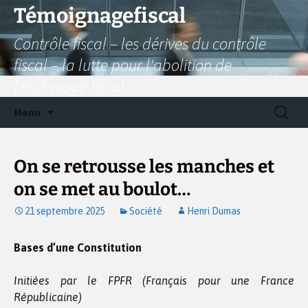
Aller
Témoignagefiscal
au
Contrôle fiscal – les dérives du contrôle
contenu
fiscal – la lutte pour l'abolition de
l'esclavage fiscal
Recherc
Menu
On se retrousse les manches et
on se met au boulot…
21 septembre 2025
Société
Henri Dumas
Bases d’une Constitution
Initiées par le FPFR (Français pour une France
Républicaine)