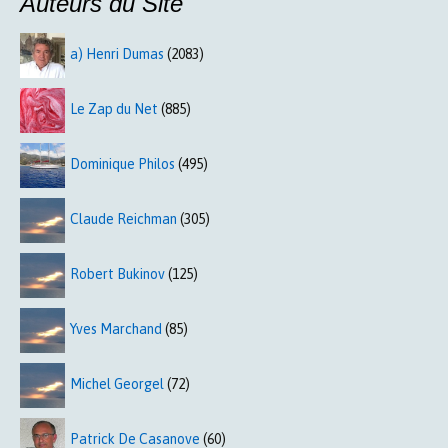
Auteurs du Site
a) Henri Dumas
(2083)
Le Zap du Net
(885)
Dominique Philos
(495)
Claude Reichman
(305)
Robert Bukinov
(125)
Yves Marchand
(85)
Michel Georgel
(72)
Patrick De Casanove
(60)