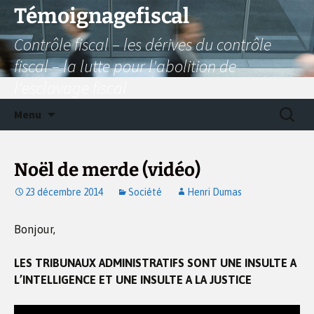
Aller
Témoignagefiscal
au
Contrôle fiscal – les dérives du contrôle
contenu
fiscal – la lutte pour l'abolition de
l'esclavage fiscal
Recherc
Menu
Noël de merde (vidéo)
23 décembre 2014
Société
Henri Dumas
Bonjour,
LES TRIBUNAUX ADMINISTRATIFS SONT UNE INSULTE A
L’INTELLIGENCE ET UNE INSULTE A LA JUSTICE