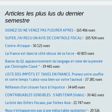
Articles les plus lus du dernier
semestre
SIGNEZ OU NE VENEZ PAS PLEURER APRES
- 165 406 vues
SUPER, J’AI RECU UN AVIS DE CONTROLE FISCAL!
- 105 924 vues
Contre-Attaque
- 50 121 vues
La France est dans le côté obscur de la force
- 43 835 vues
Baisse du QI, appauvrissement du langage et ruine de la pensée
par Christophe Clavé *
- 39 441 vues
LISTE DES IMPÔTS ET TAXES EN FRANCE. Prenez votre souffle
et votre temps ! calez-vous bien sur votre fauteuil
- 37 281 vues
Réflexion d’un citoyen face à l’injustice
- 34 645 vues
CONTRIBUABLES SENSIBLES : S’ABSTENIR (Vidéo)
- 30 461 vues
La liste des Enfers Fiscaux, par Forbes Asia
- 21 747 vues
Nous n’échapperons pas à une inéluctable spoliation !
- 20 526