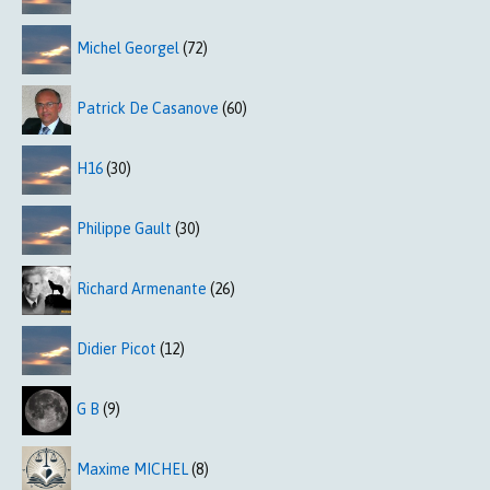
Michel Georgel
(72)
Patrick De Casanove
(60)
H16
(30)
Philippe Gault
(30)
Richard Armenante
(26)
Didier Picot
(12)
G B
(9)
Maxime MICHEL
(8)