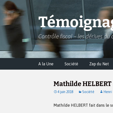
Aller
au
contenu
Témoignag
Contrôle fiscal – les dérives du 
A la Une
Société
Zap du Net
Mathilde HELBERT
4 juin 2018
Société
Henri
Mathilde HELBERT fait dans le so