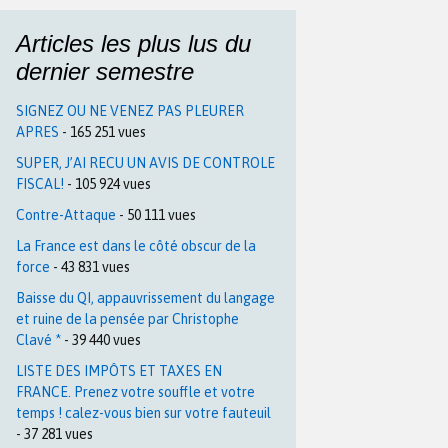
Articles les plus lus du
dernier semestre
SIGNEZ OU NE VENEZ PAS PLEURER
APRES
- 165 251 vues
SUPER, J’AI RECU UN AVIS DE CONTROLE
FISCAL!
- 105 924 vues
Contre-Attaque
- 50 111 vues
La France est dans le côté obscur de la
force
- 43 831 vues
Baisse du QI, appauvrissement du langage
et ruine de la pensée par Christophe
Clavé *
- 39 440 vues
LISTE DES IMPÔTS ET TAXES EN
FRANCE. Prenez votre souffle et votre
temps ! calez-vous bien sur votre fauteuil
- 37 281 vues