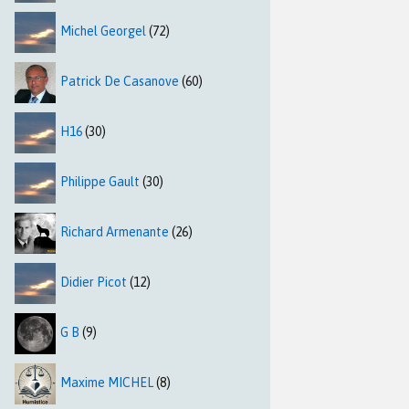
Michel Georgel
(72)
Patrick De Casanove
(60)
H16
(30)
Philippe Gault
(30)
Richard Armenante
(26)
Didier Picot
(12)
G B
(9)
Maxime MICHEL
(8)