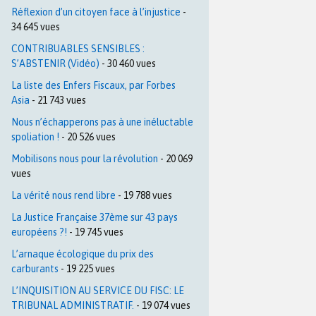
Réflexion d’un citoyen face à l’injustice
-
34 645 vues
CONTRIBUABLES SENSIBLES :
S’ABSTENIR (Vidéo)
- 30 460 vues
La liste des Enfers Fiscaux, par Forbes
Asia
- 21 743 vues
Nous n’échapperons pas à une inéluctable
spoliation !
- 20 526 vues
Mobilisons nous pour la révolution
- 20 069
vues
La vérité nous rend libre
- 19 788 vues
La Justice Française 37ème sur 43 pays
européens ?!
- 19 745 vues
L’arnaque écologique du prix des
carburants
- 19 225 vues
L’INQUISITION AU SERVICE DU FISC: LE
TRIBUNAL ADMINISTRATIF.
- 19 074 vues