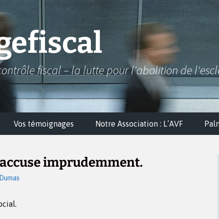
efiscal
contrôle fiscal – la lutte pour l'abolition de l'esc
Vos témoignages
Notre Association : L’AVF
Pal
 accuse imprudemment.
 Dumas
cial.