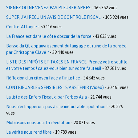
SIGNEZ OU NE VENEZ PAS PLEURER APRES
- 165 352 vues
SUPER, J’AI RECU UN AVIS DE CONTROLE FISCAL!
- 105 924 vues
Contre-Attaque
- 50 116 vues
La France est dans le côté obscur de la force
- 43 833 vues
Baisse du QI, appauvrissement du langage et ruine de la pensée
par Christophe Clavé *
- 39 440 vues
LISTE DES IMPÔTS ET TAXES EN FRANCE. Prenez votre souffle
et votre temps ! calez-vous bien sur votre fauteuil
- 37 281 vues
Réflexion d’un citoyen face à l’injustice
- 34 645 vues
CONTRIBUABLES SENSIBLES : S’ABSTENIR (Vidéo)
- 30 461 vues
La liste des Enfers Fiscaux, par Forbes Asia
- 21 744 vues
Nous n’échapperons pas à une inéluctable spoliation !
- 20 526
vues
Mobilisons nous pour la révolution
- 20 071 vues
La vérité nous rend libre
- 19 789 vues