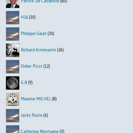
Patrick De Casanove
(60)
H16
(30)
Philippe Gault
(30)
Richard Armenante
(26)
Didier Picot
(12)
G B
(9)
Maxime MICHEL
(8)
Jacky Ruste
(6)
Catherine Montagne
(3)