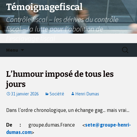
Aller
Témoignagefiscal
au
Contrôle fiscal – les dérives du contrôle
contenu
fiscal – la lutte pour l'abolition de
l'esclavage fiscal
Recherc
Menu
L’humour imposé de tous les
jours
31 janvier 2026
Société
Henri Dumas
Dans l’ordre chronologique, un échange gag… mais vrai…
De :
groupe.dumas.France <
sete@groupe-henri-
dumas.com
>