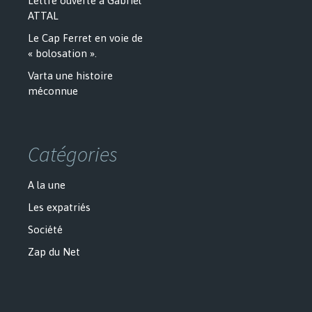
Lettre ouverte à Gabriel
ATTAL
Le Cap Ferret en voie de
« bolosation ».
Varta une histoire
méconnue
Catégories
A la une
Les expatriés
Société
Zap du Net