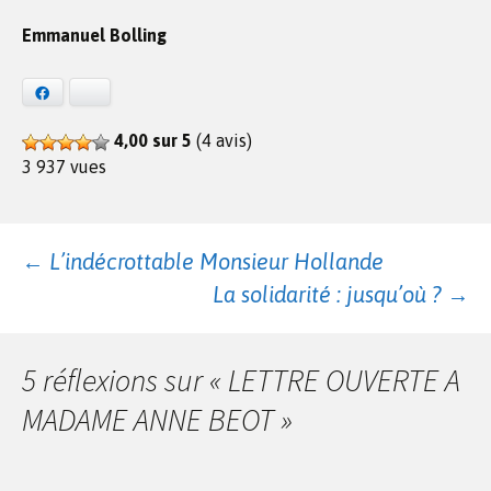
Emmanuel Bolling
Facebook
Bluesky
4,00 sur 5
(4 avis)
3 937 vues
Navigation
←
L’indécrottable Monsieur Hollande
La solidarité : jusqu’où ?
→
des
5 réflexions sur «
LETTRE OUVERTE A
articles
MADAME ANNE BEOT
»