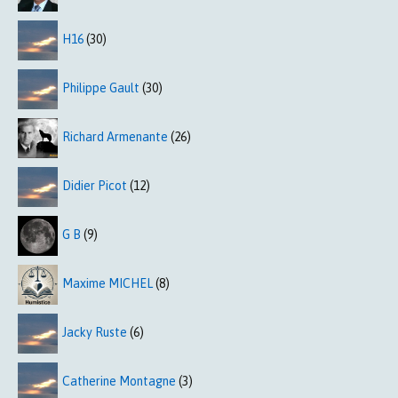
H16
(30)
Philippe Gault
(30)
Richard Armenante
(26)
Didier Picot
(12)
G B
(9)
Maxime MICHEL
(8)
Jacky Ruste
(6)
Catherine Montagne
(3)