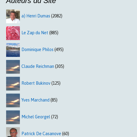
Auteurs du Site
a) Henri Dumas
(2082)
Le Zap du Net
(885)
Dominique Philos
(495)
Claude Reichman
(305)
Robert Bukinov
(125)
Yves Marchand
(85)
Michel Georgel
(72)
Patrick De Casanove
(60)