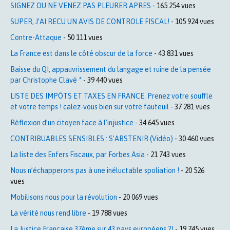
SIGNEZ OU NE VENEZ PAS PLEURER APRES
- 165 254 vues
SUPER, J’AI RECU UN AVIS DE CONTROLE FISCAL!
- 105 924 vues
Contre-Attaque
- 50 111 vues
La France est dans le côté obscur de la force
- 43 831 vues
Baisse du QI, appauvrissement du langage et ruine de la pensée
par Christophe Clavé *
- 39 440 vues
LISTE DES IMPÔTS ET TAXES EN FRANCE. Prenez votre souffle
et votre temps ! calez-vous bien sur votre fauteuil
- 37 281 vues
Réflexion d’un citoyen face à l’injustice
- 34 645 vues
CONTRIBUABLES SENSIBLES : S’ABSTENIR (Vidéo)
- 30 460 vues
La liste des Enfers Fiscaux, par Forbes Asia
- 21 743 vues
Nous n’échapperons pas à une inéluctable spoliation !
- 20 526
vues
Mobilisons nous pour la révolution
- 20 069 vues
La vérité nous rend libre
- 19 788 vues
La Justice Française 37ème sur 43 pays européens ?!
- 19 745 vues