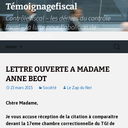
Aller
Témoignagefiscal
au
Contrôle fiscal – les dérives du contrôle
contenu
fiscal – la lutte pour l'abolition de
l'esclavage fiscal
Recherc
Menu
LETTRE OUVERTE A MADAME
ANNE BEOT
23 mars 2015
Société
Le Zap du Net
Chère Madame,
Je vous accuse réception de la citation à comparaître
devant la 17eme chambre correctionnelle du TGI de