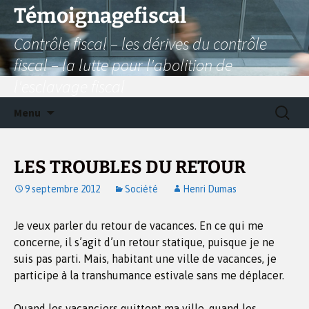
Aller
Témoignagefiscal
au
Contrôle fiscal – les dérives du contrôle
contenu
fiscal – la lutte pour l'abolition de
l'esclavage fiscal
Recherc
Menu
LES TROUBLES DU RETOUR
9 septembre 2012
Société
Henri Dumas
Je veux parler du retour de vacances. En ce qui me
concerne, il s’agit d’un retour statique, puisque je ne
suis pas parti. Mais, habitant une ville de vacances, je
participe à la transhumance estivale sans me déplacer.
Quand les vacanciers quittent ma ville, quand les