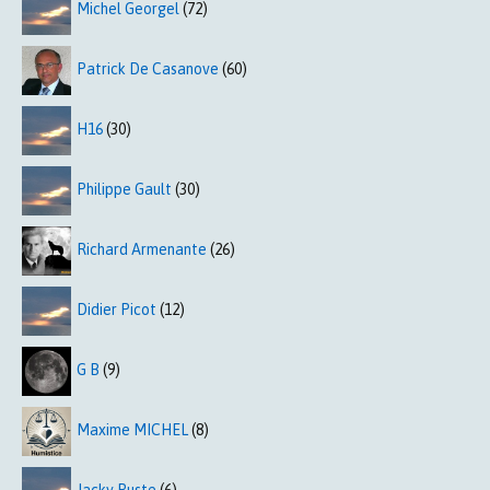
Michel Georgel
(72)
Patrick De Casanove
(60)
H16
(30)
Philippe Gault
(30)
Richard Armenante
(26)
Didier Picot
(12)
G B
(9)
Maxime MICHEL
(8)