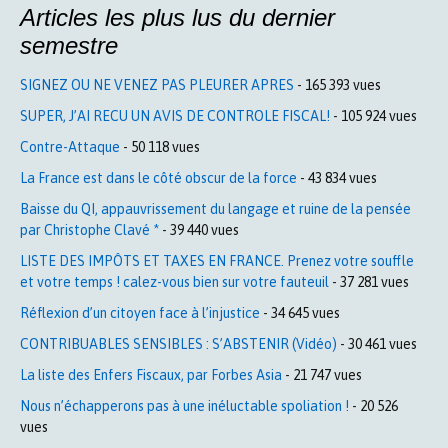
Articles les plus lus du dernier
semestre
SIGNEZ OU NE VENEZ PAS PLEURER APRES
- 165 393 vues
SUPER, J’AI RECU UN AVIS DE CONTROLE FISCAL!
- 105 924 vues
Contre-Attaque
- 50 118 vues
La France est dans le côté obscur de la force
- 43 834 vues
Baisse du QI, appauvrissement du langage et ruine de la pensée
par Christophe Clavé *
- 39 440 vues
LISTE DES IMPÔTS ET TAXES EN FRANCE. Prenez votre souffle
et votre temps ! calez-vous bien sur votre fauteuil
- 37 281 vues
Réflexion d’un citoyen face à l’injustice
- 34 645 vues
CONTRIBUABLES SENSIBLES : S’ABSTENIR (Vidéo)
- 30 461 vues
La liste des Enfers Fiscaux, par Forbes Asia
- 21 747 vues
Nous n’échapperons pas à une inéluctable spoliation !
- 20 526
vues