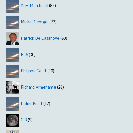
Yves Marchand
(85)
Michel Georgel
(72)
Patrick De Casanove
(60)
H16
(30)
Philippe Gault
(30)
Richard Armenante
(26)
Didier Picot
(12)
G B
(9)