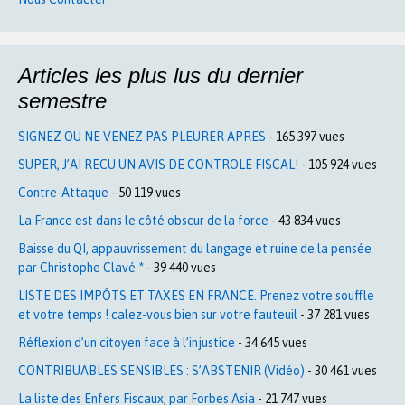
Articles les plus lus du dernier
semestre
SIGNEZ OU NE VENEZ PAS PLEURER APRES
- 165 397 vues
SUPER, J’AI RECU UN AVIS DE CONTROLE FISCAL!
- 105 924 vues
Contre-Attaque
- 50 119 vues
La France est dans le côté obscur de la force
- 43 834 vues
Baisse du QI, appauvrissement du langage et ruine de la pensée
par Christophe Clavé *
- 39 440 vues
LISTE DES IMPÔTS ET TAXES EN FRANCE. Prenez votre souffle
et votre temps ! calez-vous bien sur votre fauteuil
- 37 281 vues
Réflexion d’un citoyen face à l’injustice
- 34 645 vues
CONTRIBUABLES SENSIBLES : S’ABSTENIR (Vidéo)
- 30 461 vues
La liste des Enfers Fiscaux, par Forbes Asia
- 21 747 vues