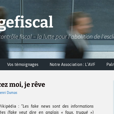
efiscal
contrôle fiscal – la lutte pour l'abolition de l'esc
Vos témoignages
Notre Association : L’AVF
Pal
ez moi, je rêve
enri Dumas
Wikipédia :
“Les fake news sont des informations
es (fake veut dire en anglais « faux, truqué »)