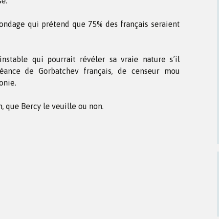
se.
sondage qui prétend que 75% des français seraient
nstable qui pourrait révéler sa vraie nature s’il
chéance de Gorbatchev français, de censeur mou
onie.
n, que Bercy le veuille ou non.