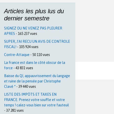
Articles les plus lus du
dernier semestre
SIGNEZ OU NE VENEZ PAS PLEURER
APRES
- 165 237 vues
SUPER, J’AI RECU UN AVIS DE CONTROLE
FISCAL!
- 105 924 vues
Contre-Attaque
- 50 110 vues
La France est dans le côté obscur de la
force
- 43 831 vues
Baisse du QI, appauvrissement du langage
et ruine de la pensée par Christophe
Clavé *
- 39 440 vues
LISTE DES IMPÔTS ET TAXES EN
FRANCE. Prenez votre souffle et votre
temps ! calez-vous bien sur votre fauteuil
- 37 281 vues