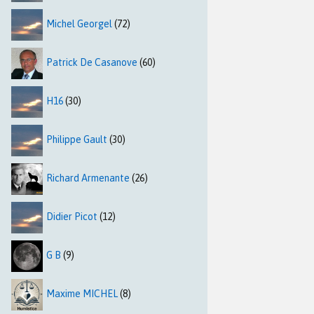
Michel Georgel
(72)
Patrick De Casanove
(60)
H16
(30)
Philippe Gault
(30)
Richard Armenante
(26)
Didier Picot
(12)
G B
(9)
Maxime MICHEL
(8)