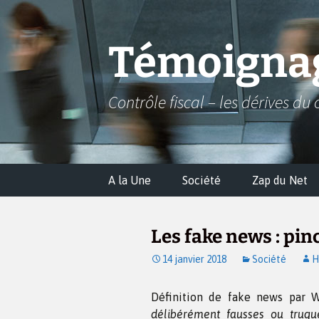
Aller
au
contenu
Témoignag
Contrôle fiscal – les dérives du 
A la Une
Société
Zap du Net
Les fake news : pinc
14 janvier 2018
Société
H
Définition de fake news par 
délibérément fausses ou truqué