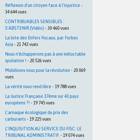
Réflexion d’un citoyen face à l’injustice
-
34 644 vues
CONTRIBUABLES SENSIBLES :
S’ABSTENIR (Vidéo)
- 30 460 vues
La liste des Enfers Fiscaux, par Forbes
Asia
- 21 743 vues
Nous n’échapperons pas à une inéluctable
spoliation !
- 20 526 vues
Mobilisons nous pour la révolution
- 20 069
vues
La vérité nous rend libre
- 19 788 vues
La Justice Française 37ème sur 43 pays
européens ?!
- 19 745 vues
L’arnaque écologique du prix des
carburants
- 19 225 vues
L’INQUISITION AU SERVICE DU FISC: LE
TRIBUNAL ADMINISTRATIF.
- 19 074 vues