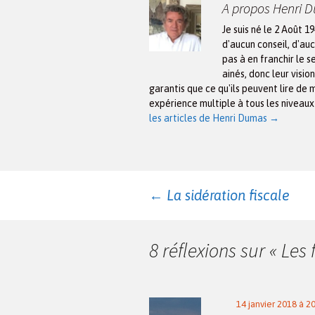
A propos Henri 
Je suis né le 2 Août 1
d'aucun conseil, d'auc
pas à en franchir le s
ainés, donc leur visio
garantis que ce qu'ils peuvent lire de 
expérience multiple à tous les niveau
les articles de Henri Dumas
→
Navigation
←
La sidération fiscale
des
8 réflexions sur «
Les 
articles
14 janvier 2018 à 2