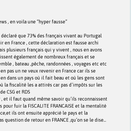
ews , en voila une “hyper fausse”
a déclaré que 73% des français vivant au Portugal
ir en France , cette déclaration est fausse archi
ais plusieurs français qui y vivent , nous en avons
naissent également de nombreux français et se
mble , bateau ,pêche, randonnées , voyages etc etc
bien pas un ne veux revenir en France car ils se
ien dans un pays où il fait beau et où les gens sont
où la fiscalité les a attirés car pas d’impôts sur les
s de CSG et RDS
, et il faut quand même savoir qu’ils reconnaissent
s pour fuir la FISCALITE FRANCAISE et la mentalité
e,et ils ont ensuite apprécié le pays et la
as question de retour en FRANCE ,qu’on se le dise…