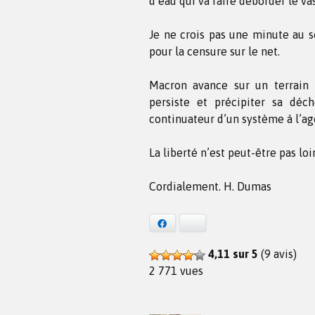
d’eau qui va faire déborder le va
Je ne crois pas une minute au 
pour la censure sur le net.
Macron avance sur un terrain i
persiste et précipiter sa dé
continuateur d’un système à l’ag
La liberté n’est peut-être pas loi
Cordialement. H. Dumas
Facebook
Bluesky
4,11 sur 5
(9 avis)
2 771 vues