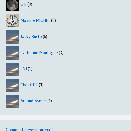
G B
(9)
Maxime MICHEL
(8)
Jacky Ruste
(6)
Catherine Montagne
(3)
LNJ
(1)
Chat GPT
(1)
Arnaud Nymes
(1)
Comment devenir auteur ?