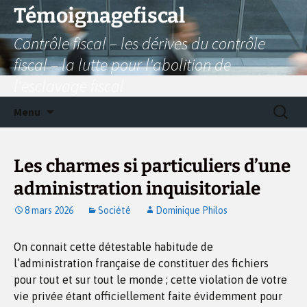
Aller
Témoignagefiscal
au
Contrôle fiscal – les dérives du contrôle
contenu
fiscal – la lutte pour l'abolition de
l'esclavage fiscal
Recherc
Menu
Les charmes si particuliers d’une
administration inquisitoriale
8 mars 2026
Société
Dominique Philos
On connait cette détestable habitude de
l’administration française de constituer des fichiers
pour tout et sur tout le monde ; cette violation de votre
vie privée étant officiellement faite évidemment pour