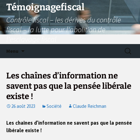
Aller
Témoignagefiscal
au
Contrôle fiscal – les dérives du contrôle
contenu
fiscal – la lutte pour l'abolition de
l'esclavage fiscal
Recherc
Menu
Les chaînes d’information ne
savent pas que la pensée libérale
existe !
26 août 2023
Société
Claude Reichman
Les chaînes d’information ne savent pas que la pensée
libérale existe !