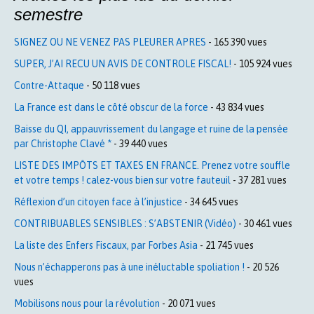
semestre
SIGNEZ OU NE VENEZ PAS PLEURER APRES
- 165 390 vues
SUPER, J’AI RECU UN AVIS DE CONTROLE FISCAL!
- 105 924 vues
Contre-Attaque
- 50 118 vues
La France est dans le côté obscur de la force
- 43 834 vues
Baisse du QI, appauvrissement du langage et ruine de la pensée
par Christophe Clavé *
- 39 440 vues
LISTE DES IMPÔTS ET TAXES EN FRANCE. Prenez votre souffle
et votre temps ! calez-vous bien sur votre fauteuil
- 37 281 vues
Réflexion d’un citoyen face à l’injustice
- 34 645 vues
CONTRIBUABLES SENSIBLES : S’ABSTENIR (Vidéo)
- 30 461 vues
La liste des Enfers Fiscaux, par Forbes Asia
- 21 745 vues
Nous n’échapperons pas à une inéluctable spoliation !
- 20 526
vues
Mobilisons nous pour la révolution
- 20 071 vues