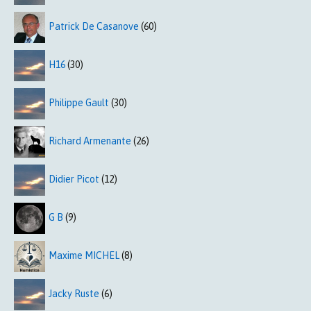
Patrick De Casanove
(60)
H16
(30)
Philippe Gault
(30)
Richard Armenante
(26)
Didier Picot
(12)
G B
(9)
Maxime MICHEL
(8)
Jacky Ruste
(6)