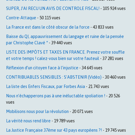
SUPER, J’AI RECU UN AVIS DE CONTROLE FISCAL!
- 105 924 vues
Contre-Attaque
- 50 115 vues
La France est dans le côté obscur de la force
- 43 833 vues
Baisse du QI, appauvrissement du langage et ruine de la pensée
par Christophe Clavé *
- 39 440 vues
LISTE DES IMPÔTS ET TAXES EN FRANCE. Prenez votre souffle
et votre temps ! calez-vous bien sur votre fauteuil
- 37 281 vues
Réflexion d’un citoyen face à l’injustice
- 34 645 vues
CONTRIBUABLES SENSIBLES : S’ABSTENIR (Vidéo)
- 30 460 vues
La liste des Enfers Fiscaux, par Forbes Asia
- 21 743 vues
Nous n’échapperons pas à une inéluctable spoliation !
- 20 526
vues
Mobilisons nous pour la révolution
- 20 071 vues
La vérité nous rend libre
- 19 789 vues
La Justice Française 37ème sur 43 pays européens ?!
- 19 745 vues