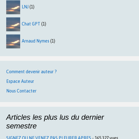
LNJ
(1)
Chat GPT
(1)
Arnaud Nymes
(1)
Comment devenir auteur ?
Espace Auteur
Nous Contacter
Articles les plus lus du dernier
semestre
SIGNEZ OU NE VENEZ PAS PLEURER APRES
- 165 327 vues