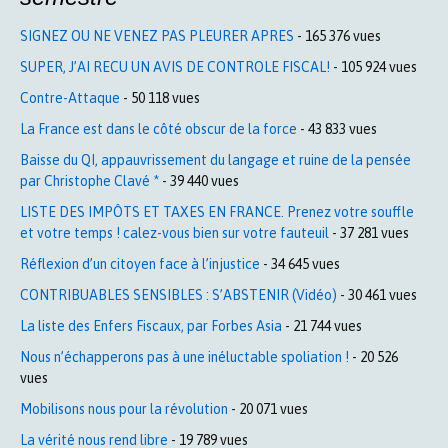
SIGNEZ OU NE VENEZ PAS PLEURER APRES
- 165 376 vues
SUPER, J’AI RECU UN AVIS DE CONTROLE FISCAL!
- 105 924 vues
Contre-Attaque
- 50 118 vues
La France est dans le côté obscur de la force
- 43 833 vues
Baisse du QI, appauvrissement du langage et ruine de la pensée
par Christophe Clavé *
- 39 440 vues
LISTE DES IMPÔTS ET TAXES EN FRANCE. Prenez votre souffle
et votre temps ! calez-vous bien sur votre fauteuil
- 37 281 vues
Réflexion d’un citoyen face à l’injustice
- 34 645 vues
CONTRIBUABLES SENSIBLES : S’ABSTENIR (Vidéo)
- 30 461 vues
La liste des Enfers Fiscaux, par Forbes Asia
- 21 744 vues
Nous n’échapperons pas à une inéluctable spoliation !
- 20 526
vues
Mobilisons nous pour la révolution
- 20 071 vues
La vérité nous rend libre
- 19 789 vues