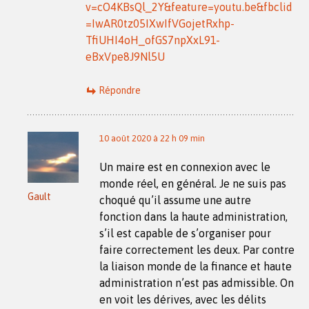
v=cO4KBsQl_2Y&feature=youtu.be&fbclid
=IwAR0tz05IXwIfVGojetRxhp-
TfiUHI4oH_ofGS7npXxL91-
eBxVpe8J9Nl5U
Répondre
10 août 2020 à 22 h 09 min
Un maire est en connexion avec le
monde réel, en général. Je ne suis pas
Gault
choqué qu’il assume une autre
fonction dans la haute administration,
s’il est capable de s’organiser pour
faire correctement les deux. Par contre
la liaison monde de la finance et haute
administration n’est pas admissible. On
en voit les dérives, avec les délits