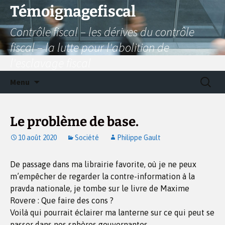
Aller
Témoignagefiscal
au
Contrôle fiscal – les dérives du contrôle
contenu
fiscal – la lutte pour l'abolition de
l'esclavage fiscal
Recherc
Menu
Le problème de base.
10 août 2020
Société
Philippe Gault
De passage dans ma librairie favorite, où je ne peux
m’empêcher de regarder la contre-information à la
pravda nationale, je tombe sur le livre de Maxime
Rovere : Que faire des cons ?
Voilà qui pourrait éclairer ma lanterne sur ce qui peut se
passer dans nos sphères gouvernantes.