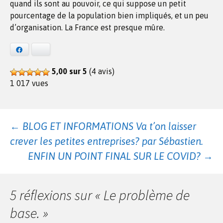
quand ils sont au pouvoir, ce qui suppose un petit
pourcentage de la population bien impliqués, et un peu
d’organisation. La France est presque mûre.
Facebook
Bluesky
5,00 sur 5
(4 avis)
1 017 vues
Navigation
←
BLOG ET INFORMATIONS Va t’on laisser
crever les petites entreprises? par Sébastien.
des
ENFIN UN POINT FINAL SUR LE COVID?
→
articles
5 réflexions sur «
Le problème de
base.
»