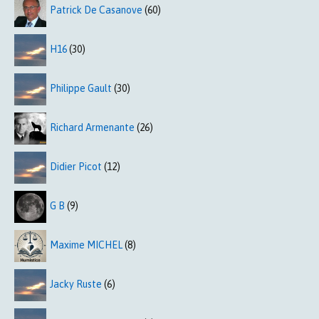
Patrick De Casanove
(60)
H16
(30)
Philippe Gault
(30)
Richard Armenante
(26)
Didier Picot
(12)
G B
(9)
Maxime MICHEL
(8)
Jacky Ruste
(6)