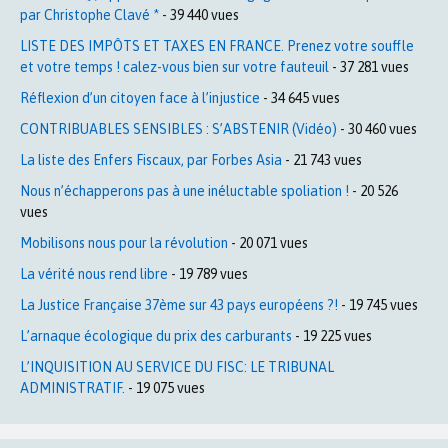
par Christophe Clavé *
- 39 440 vues
LISTE DES IMPÔTS ET TAXES EN FRANCE. Prenez votre souffle
et votre temps ! calez-vous bien sur votre fauteuil
- 37 281 vues
Réflexion d’un citoyen face à l’injustice
- 34 645 vues
CONTRIBUABLES SENSIBLES : S’ABSTENIR (Vidéo)
- 30 460 vues
La liste des Enfers Fiscaux, par Forbes Asia
- 21 743 vues
Nous n’échapperons pas à une inéluctable spoliation !
- 20 526
vues
Mobilisons nous pour la révolution
- 20 071 vues
La vérité nous rend libre
- 19 789 vues
La Justice Française 37ème sur 43 pays européens ?!
- 19 745 vues
L’arnaque écologique du prix des carburants
- 19 225 vues
L’INQUISITION AU SERVICE DU FISC: LE TRIBUNAL
ADMINISTRATIF.
- 19 075 vues