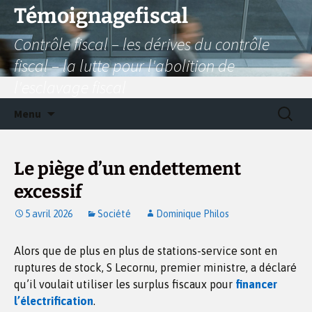
Aller
Témoignagefiscal
au
Contrôle fiscal – les dérives du contrôle
contenu
fiscal – la lutte pour l'abolition de
l'esclavage fiscal
Recherc
Menu
Le piège d’un endettement
excessif
5 avril 2026
Société
Dominique Philos
Alors que de plus en plus de stations-service sont en
ruptures de stock, S Lecornu, premier ministre, a déclaré
qu’il voulait utiliser les surplus fiscaux pour
financer
l’électrification
.