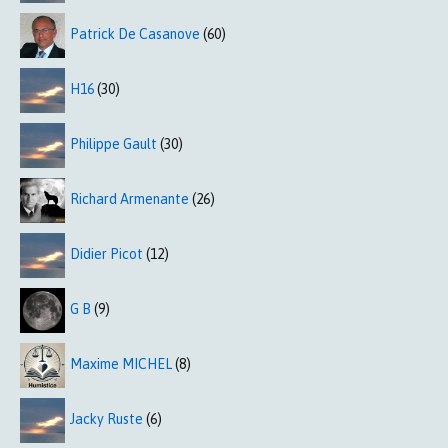
Patrick De Casanove
(60)
H16
(30)
Philippe Gault
(30)
Richard Armenante
(26)
Didier Picot
(12)
G B
(9)
Maxime MICHEL
(8)
Jacky Ruste
(6)