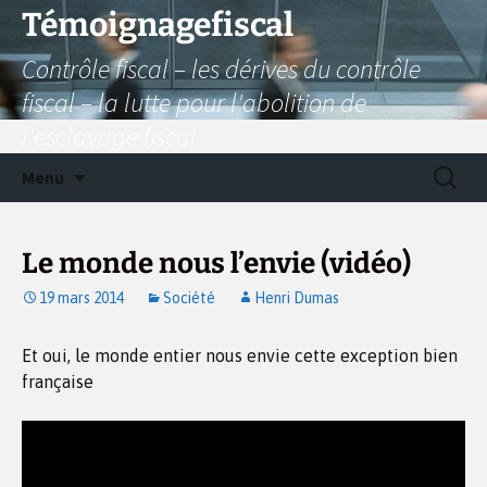
Aller
Témoignagefiscal
au
Contrôle fiscal – les dérives du contrôle
contenu
fiscal – la lutte pour l'abolition de
l'esclavage fiscal
Recherc
Menu
Le monde nous l’envie (vidéo)
19 mars 2014
Société
Henri Dumas
Et oui, le monde entier nous envie cette exception bien
française