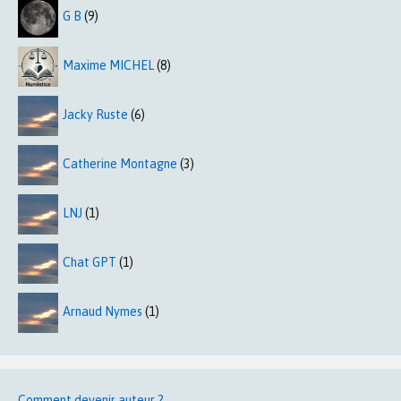
G B
(9)
Maxime MICHEL
(8)
Jacky Ruste
(6)
Catherine Montagne
(3)
LNJ
(1)
Chat GPT
(1)
Arnaud Nymes
(1)
Comment devenir auteur ?