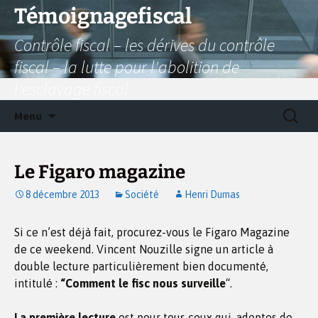
Aller
Témoignagefiscal
au
Contrôle fiscal – les dérives du contrôle
contenu
fiscal – la lutte pour l'abolition de
l'esclavage fiscal
Recherc
Menu
Le Figaro magazine
8 décembre 2013
Société
Henri Dumas
Si ce n’est déjà fait, procurez-vous le Figaro Magazine
de ce weekend. Vincent Nouzille signe un article à
double lecture particulièrement bien documenté,
intitulé :
“Comment le fisc nous surveille
“.
La première lecture
est pour tous ceux qui, adeptes de