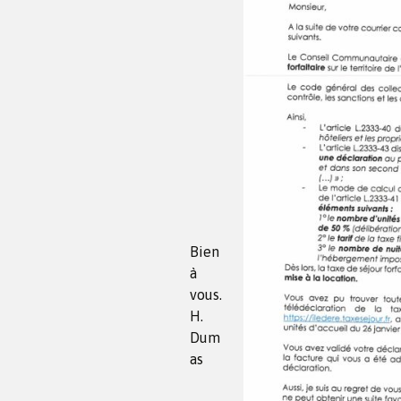
Bien
à
vous.
H.
Dum
as