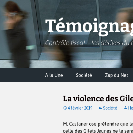
Aller
au
contenu
Témoignag
Contrôle fiscal – les dérives du 
A la Une
Société
Zap du Net
La violence des Gil
4 février 2019
Société
He
M. Castaner ose prétendre que la
celle des Gilets Jaunes ne le sera