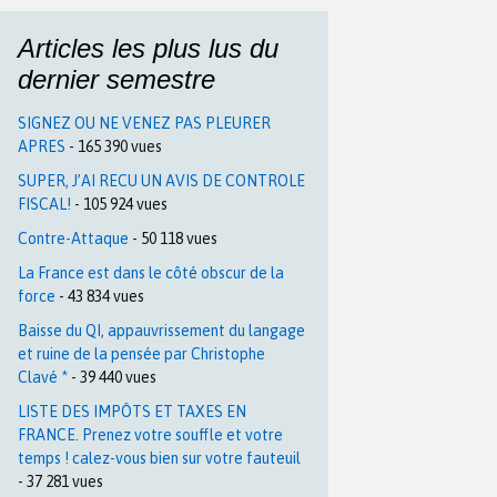
Articles les plus lus du
dernier semestre
SIGNEZ OU NE VENEZ PAS PLEURER
APRES
- 165 390 vues
SUPER, J’AI RECU UN AVIS DE CONTROLE
FISCAL!
- 105 924 vues
Contre-Attaque
- 50 118 vues
La France est dans le côté obscur de la
force
- 43 834 vues
Baisse du QI, appauvrissement du langage
et ruine de la pensée par Christophe
Clavé *
- 39 440 vues
LISTE DES IMPÔTS ET TAXES EN
FRANCE. Prenez votre souffle et votre
temps ! calez-vous bien sur votre fauteuil
- 37 281 vues