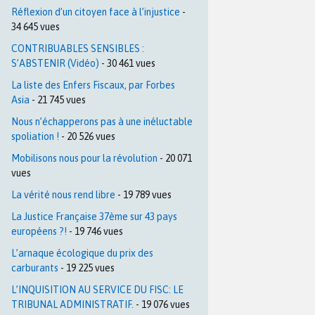
Réflexion d’un citoyen face à l’injustice
-
34 645 vues
CONTRIBUABLES SENSIBLES :
S’ABSTENIR (Vidéo)
- 30 461 vues
La liste des Enfers Fiscaux, par Forbes
Asia
- 21 745 vues
Nous n’échapperons pas à une inéluctable
spoliation !
- 20 526 vues
Mobilisons nous pour la révolution
- 20 071
vues
La vérité nous rend libre
- 19 789 vues
La Justice Française 37ème sur 43 pays
européens ?!
- 19 746 vues
L’arnaque écologique du prix des
carburants
- 19 225 vues
L’INQUISITION AU SERVICE DU FISC: LE
TRIBUNAL ADMINISTRATIF.
- 19 076 vues