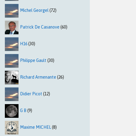
Michel Georgel
(72)
Patrick De Casanove
(60)
H16
(30)
Philippe Gault
(30)
Richard Armenante
(26)
Didier Picot
(12)
G B
(9)
Maxime MICHEL
(8)