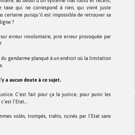
ntaire, au début d’un système mal foutu et récent,
ne taxe qui ne correspond à rien, qui vient juste
 certaine puisqu’il est impossible de retrouver sa
ligne ?
sur erreur involontaire, pire erreur provoquée par
?
ne du gendarme planqué à un endroit où la limitation
e.
 n’y a aucun doute à ce sujet.
stice. C’est fait pour ça la justice, pour punir les
 c’est l’Etat…
mes volés, trompés, trahis, ruinés par l’Etat sans