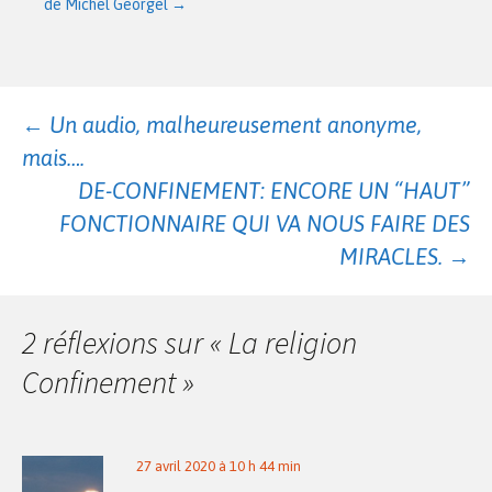
de Michel Georgel
→
Navigation
←
Un audio, malheureusement anonyme,
mais….
des
DE-CONFINEMENT: ENCORE UN “HAUT”
FONCTIONNAIRE QUI VA NOUS FAIRE DES
MIRACLES.
→
articles
2 réflexions sur «
La religion
Confinement
»
27 avril 2020 à 10 h 44 min