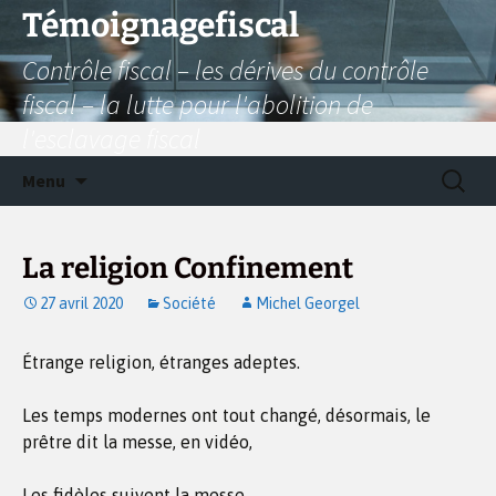
Aller
Témoignagefiscal
au
Contrôle fiscal – les dérives du contrôle
contenu
fiscal – la lutte pour l'abolition de
l'esclavage fiscal
Recherc
Menu
La religion Confinement
27 avril 2020
Société
Michel Georgel
Étrange religion, étranges adeptes.
Les temps modernes ont tout changé, désormais, le
prêtre dit la messe, en vidéo,
Les fidèles suivent la messe,