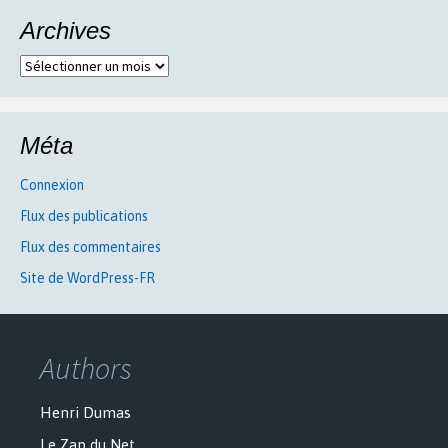
Archives
Archives
Méta
Connexion
Flux des publications
Flux des commentaires
Site de WordPress-FR
Authors
Henri Dumas
Le Zap du Net