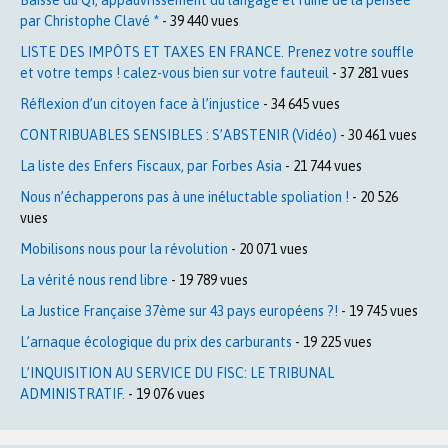
par Christophe Clavé *
- 39 440 vues
LISTE DES IMPÔTS ET TAXES EN FRANCE. Prenez votre souffle
et votre temps ! calez-vous bien sur votre fauteuil
- 37 281 vues
Réflexion d’un citoyen face à l’injustice
- 34 645 vues
CONTRIBUABLES SENSIBLES : S’ABSTENIR (Vidéo)
- 30 461 vues
La liste des Enfers Fiscaux, par Forbes Asia
- 21 744 vues
Nous n’échapperons pas à une inéluctable spoliation !
- 20 526
vues
Mobilisons nous pour la révolution
- 20 071 vues
La vérité nous rend libre
- 19 789 vues
La Justice Française 37ème sur 43 pays européens ?!
- 19 745 vues
L’arnaque écologique du prix des carburants
- 19 225 vues
L’INQUISITION AU SERVICE DU FISC: LE TRIBUNAL
ADMINISTRATIF.
- 19 076 vues