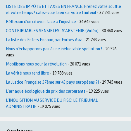
LISTE DES IMPÔTS ET TAXES EN FRANCE. Prenez votre souffle
et votre temps ! calez-vous bien sur votre fauteuil
- 37 281 vues
Réflexion d’un citoyen face à l’injustice
- 34 645 vues
CONTRIBUABLES SENSIBLES : S’ABSTENIR (Vidéo)
- 30 460 vues
La liste des Enfers Fiscaux, par Forbes Asia
- 21 743 vues
Nous n’échapperons pas à une inéluctable spoliation !
- 20 526
vues
Mobilisons nous pour la révolution
- 20 071 vues
La vérité nous rend libre
- 19 788 vues
La Justice Française 37ème sur 43 pays européens ?!
- 19 745 vues
L’arnaque écologique du prix des carburants
- 19 225 vues
L’INQUISITION AU SERVICE DU FISC: LE TRIBUNAL
ADMINISTRATIF.
- 19 075 vues