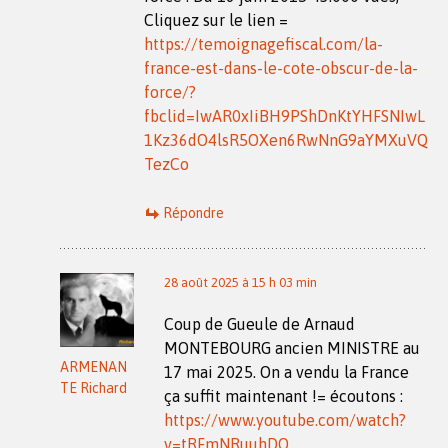
Cliquez sur le lien =
https://temoignagefiscal.com/la-
france-est-dans-le-cote-obscur-de-la-
force/?
fbclid=IwAR0xIiBH9PShDnKtYHFSNIwL
1Kz36dO4lsR5OXen6RwNnG9aYMXuVQ
TezCo
Répondre
28 août 2025 à 15 h 03 min
Coup de Gueule de Arnaud
MONTEBOURG ancien MINISTRE au
ARMENAN
17 mai 2025. On a vendu la France
TE Richard
ça suffit maintenant != écoutons :
https://www.youtube.com/watch?
v=tRFmNRuuhDQ