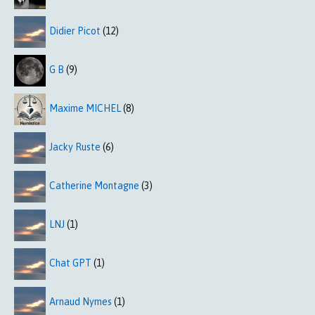
Didier Picot
(12)
G B
(9)
Maxime MICHEL
(8)
Jacky Ruste
(6)
Catherine Montagne
(3)
LNJ
(1)
Chat GPT
(1)
Arnaud Nymes
(1)