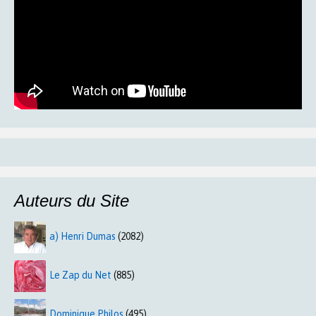
Auteurs du Site
a) Henri Dumas
(2082)
Le Zap du Net
(885)
Dominique Philos
(495)