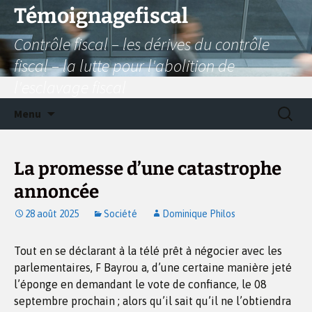
Aller
Témoignagefiscal
au
Contrôle fiscal – les dérives du contrôle
contenu
fiscal – la lutte pour l'abolition de
l'esclavage fiscal
Recherc
Menu
La promesse d’une catastrophe
annoncée
28 août 2025
Société
Dominique Philos
Tout en se déclarant à la télé prêt à négocier avec les
parlementaires, F Bayrou a, d’une certaine manière jeté
l’éponge en demandant le vote de confiance, le 08
septembre prochain ; alors qu’il sait qu’il ne l’obtiendra