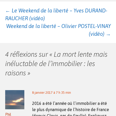
Navigation
←
Le Weekend de la liberté – Yves DURAND-
RAUCHER (vidéo)
des
Weekend de la liberté – Olivier POSTEL-VINAY
(vidéo)
→
articles
4 réflexions sur «
La mort lente mais
inéluctable de l’immobilier : les
raisons
»
8 janvier 2017 à 7 h 35 min
2016 a été l’année où l’immobilier a été
le plus dynamique de l’histoire de France
Phil
(depuis Clovis, pas de Gaulle). Expliquez