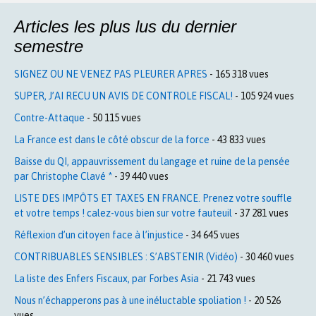
Articles les plus lus du dernier
semestre
SIGNEZ OU NE VENEZ PAS PLEURER APRES
- 165 318 vues
SUPER, J’AI RECU UN AVIS DE CONTROLE FISCAL!
- 105 924 vues
Contre-Attaque
- 50 115 vues
La France est dans le côté obscur de la force
- 43 833 vues
Baisse du QI, appauvrissement du langage et ruine de la pensée
par Christophe Clavé *
- 39 440 vues
LISTE DES IMPÔTS ET TAXES EN FRANCE. Prenez votre souffle
et votre temps ! calez-vous bien sur votre fauteuil
- 37 281 vues
Réflexion d’un citoyen face à l’injustice
- 34 645 vues
CONTRIBUABLES SENSIBLES : S’ABSTENIR (Vidéo)
- 30 460 vues
La liste des Enfers Fiscaux, par Forbes Asia
- 21 743 vues
Nous n’échapperons pas à une inéluctable spoliation !
- 20 526
vues