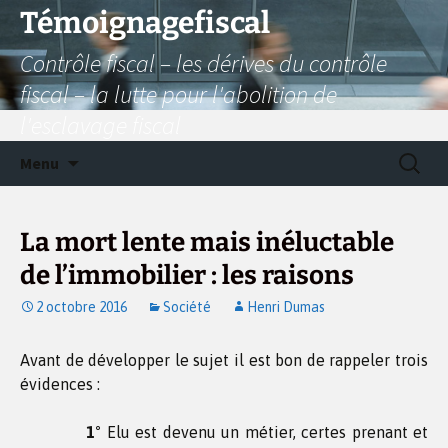
Aller
Témoignagefiscal
au
Contrôle fiscal – les dérives du contrôle
contenu
fiscal – la lutte pour l'abolition de
l'esclavage fiscal
Recherc
Menu
La mort lente mais inéluctable
de l’immobilier : les raisons
2 octobre 2016
Société
Henri Dumas
Avant de développer le sujet il est bon de rappeler trois
évidences :
1°
Elu est devenu un métier, certes prenant et