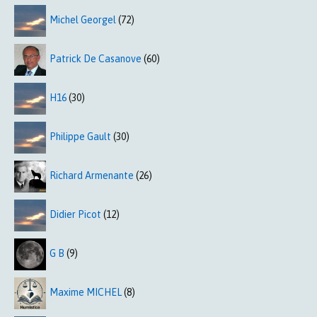
Michel Georgel
(72)
Patrick De Casanove
(60)
H16
(30)
Philippe Gault
(30)
Richard Armenante
(26)
Didier Picot
(12)
G B
(9)
Maxime MICHEL
(8)