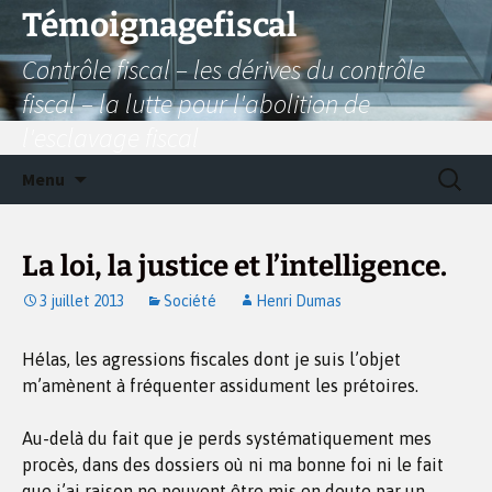
Aller
Témoignagefiscal
au
Contrôle fiscal – les dérives du contrôle
contenu
fiscal – la lutte pour l'abolition de
l'esclavage fiscal
Recherc
Menu
La loi, la justice et l’intelligence.
3 juillet 2013
Société
Henri Dumas
Hélas, les agressions fiscales dont je suis l’objet
m’amènent à fréquenter assidument les prétoires.
Au-delà du fait que je perds systématiquement mes
procès, dans des dossiers où ni ma bonne foi ni le fait
que j’ai raison ne peuvent être mis en doute par un