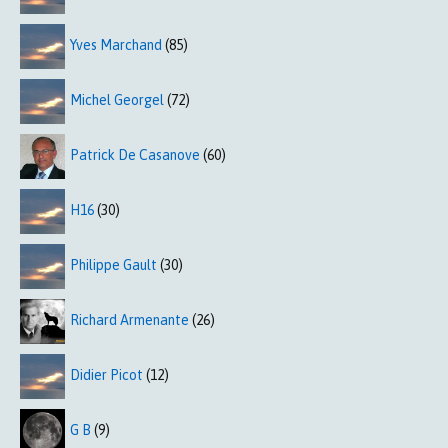
Yves Marchand
(85)
Michel Georgel
(72)
Patrick De Casanove
(60)
H16
(30)
Philippe Gault
(30)
Richard Armenante
(26)
Didier Picot
(12)
G B
(9)