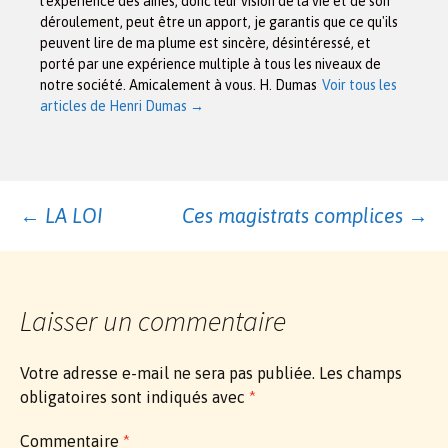
l'expérience des ainés, donc leur vision de la vie et de son
déroulement, peut être un apport, je garantis que ce qu'ils
peuvent lire de ma plume est sincère, désintéressé, et
porté par une expérience multiple à tous les niveaux de
notre société. Amicalement à vous. H. Dumas
Voir tous les
articles de Henri Dumas
→
Navigation
←
LA LOI
Ces magistrats complices
→
des
Laisser un commentaire
articles
Votre adresse e-mail ne sera pas publiée.
Les champs
obligatoires sont indiqués avec
*
Commentaire
*