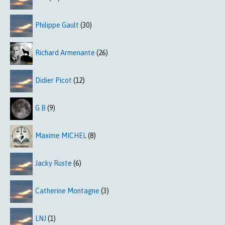
Philippe Gault
(30)
Richard Armenante
(26)
Didier Picot
(12)
G B
(9)
Maxime MICHEL
(8)
Jacky Ruste
(6)
Catherine Montagne
(3)
LNJ
(1)