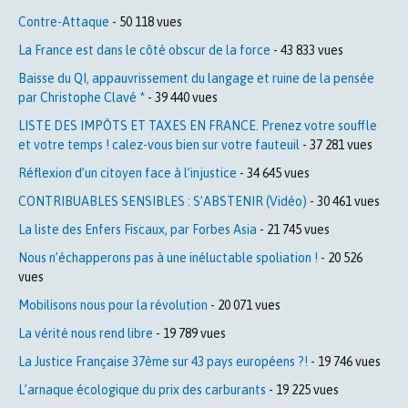
Contre-Attaque
- 50 118 vues
La France est dans le côté obscur de la force
- 43 833 vues
Baisse du QI, appauvrissement du langage et ruine de la pensée
par Christophe Clavé *
- 39 440 vues
LISTE DES IMPÔTS ET TAXES EN FRANCE. Prenez votre souffle
et votre temps ! calez-vous bien sur votre fauteuil
- 37 281 vues
Réflexion d’un citoyen face à l’injustice
- 34 645 vues
CONTRIBUABLES SENSIBLES : S’ABSTENIR (Vidéo)
- 30 461 vues
La liste des Enfers Fiscaux, par Forbes Asia
- 21 745 vues
Nous n’échapperons pas à une inéluctable spoliation !
- 20 526
vues
Mobilisons nous pour la révolution
- 20 071 vues
La vérité nous rend libre
- 19 789 vues
La Justice Française 37ème sur 43 pays européens ?!
- 19 746 vues
L’arnaque écologique du prix des carburants
- 19 225 vues