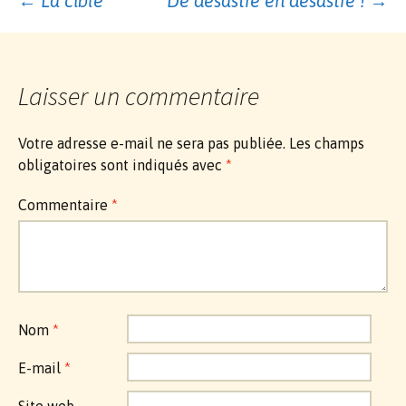
Navigation
←
La cible
De désastre en désastre !
→
des
Laisser un commentaire
articles
Votre adresse e-mail ne sera pas publiée.
Les champs
obligatoires sont indiqués avec
*
Commentaire
*
Nom
*
E-mail
*
Site web