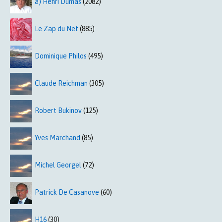
a) Henri Dumas
(2082)
Le Zap du Net
(885)
Dominique Philos
(495)
Claude Reichman
(305)
Robert Bukinov
(125)
Yves Marchand
(85)
Michel Georgel
(72)
Patrick De Casanove
(60)
H16
(30)