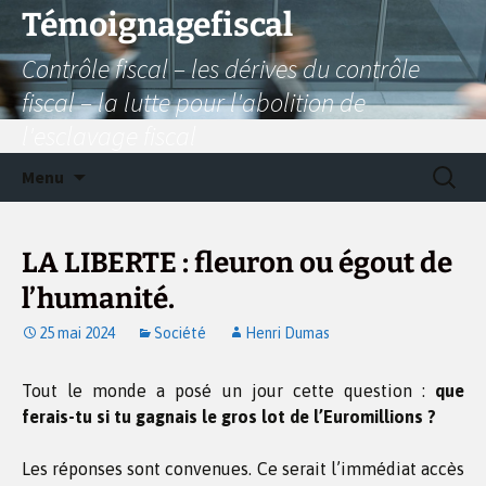
Aller
Témoignagefiscal
au
Contrôle fiscal – les dérives du contrôle
contenu
fiscal – la lutte pour l'abolition de
l'esclavage fiscal
Recherc
Menu
LA LIBERTE : fleuron ou égout de
l’humanité.
25 mai 2024
Société
Henri Dumas
Tout le monde a posé un jour cette question :
que
ferais-tu si tu gagnais le gros lot de l’Euromillions ?
Les réponses sont convenues. Ce serait l’immédiat accès