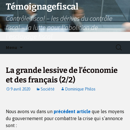
Aller
Témoignagefiscal
au
Contrôle fiscal – les dérives du contrôle
contenu
fiscal – la lutte pour l'abolition de
l'esclavage fiscal
Recherc
Menu
La grande lessive de l’économie
et des français (2/2)
9 avril 2020
Société
Dominique Philos
Nous avons vu dans un
précédent article
que les moyens
du gouvernement pour combattre la crise qui s’annonce
sont :