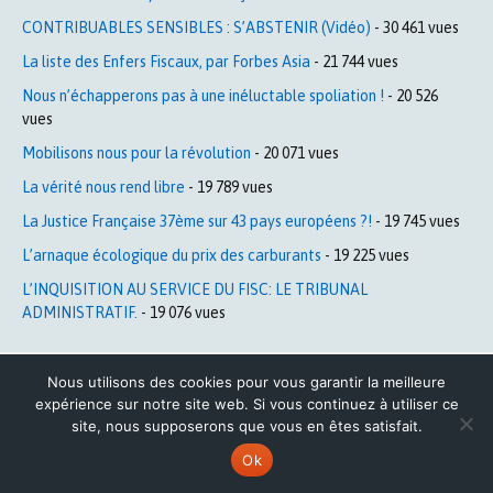
CONTRIBUABLES SENSIBLES : S’ABSTENIR (Vidéo)
- 30 461 vues
La liste des Enfers Fiscaux, par Forbes Asia
- 21 744 vues
Nous n’échapperons pas à une inéluctable spoliation !
- 20 526
vues
Mobilisons nous pour la révolution
- 20 071 vues
La vérité nous rend libre
- 19 789 vues
La Justice Française 37ème sur 43 pays européens ?!
- 19 745 vues
L’arnaque écologique du prix des carburants
- 19 225 vues
L’INQUISITION AU SERVICE DU FISC: LE TRIBUNAL
ADMINISTRATIF.
- 19 076 vues
Nous utilisons des cookies pour vous garantir la meilleure
Archives
expérience sur notre site web. Si vous continuez à utiliser ce
site, nous supposerons que vous en êtes satisfait.
Archives
Ok