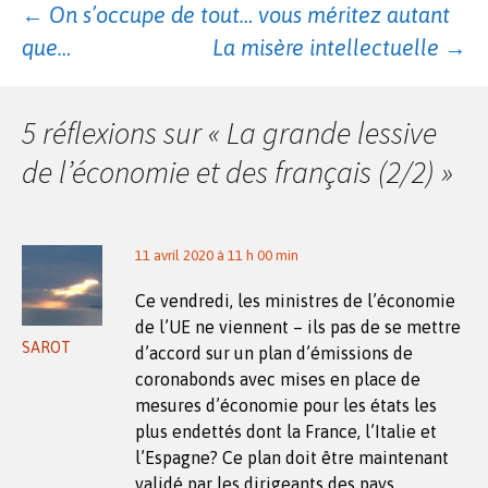
Navigation
←
On s’occupe de tout… vous méritez autant
que…
La misère intellectuelle
→
des
5 réflexions sur «
La grande lessive
articles
de l’économie et des français (2/2)
»
11 avril 2020 à 11 h 00 min
Ce vendredi, les ministres de l’économie
de l’UE ne viennent – ils pas de se mettre
SAROT
d’accord sur un plan d’émissions de
coronabonds avec mises en place de
mesures d’économie pour les états les
plus endettés dont la France, l’Italie et
l’Espagne? Ce plan doit être maintenant
validé par les dirigeants des pays