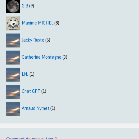
G B
(9)
Maxime MICHEL
(8)
Jacky Ruste
(6)
Catherine Montagne
(3)
LNJ
(1)
Chat GPT
(1)
Arnaud Nymes
(1)
Comment devenir auteur ?