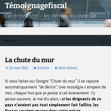
Aller
Témoignagefiscal
au
Contrôle fiscal – les dérives du contrôle
contenu
fiscal – la lutte pour l'abolition de
l'esclavage fiscal
Recherc
Menu
La chute du mur
16 mars 2013
Société
Henri Dumas
Si vous faites sur Google “
Chute du mur”
il se rajoute
automatiquement
“de Berlin”.
Une nostalgie s’empare de
moi, chaque fois que je pense à cet évènement. J’y
pense souvent. Je me dis alors
: si les dirigeants de ce
pays n’avaient pas tout simplement fait faillite, les
Russes seraient encore dans cette prison.