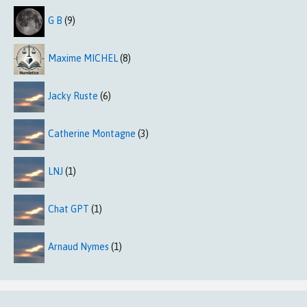
G B
(9)
Maxime MICHEL
(8)
Jacky Ruste
(6)
Catherine Montagne
(3)
LNJ
(1)
Chat GPT
(1)
Arnaud Nymes
(1)