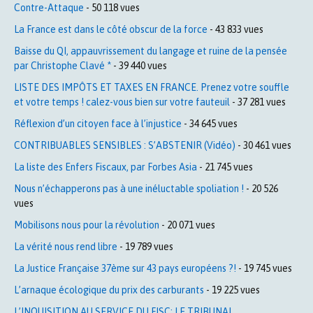
Contre-Attaque
- 50 118 vues
La France est dans le côté obscur de la force
- 43 833 vues
Baisse du QI, appauvrissement du langage et ruine de la pensée
par Christophe Clavé *
- 39 440 vues
LISTE DES IMPÔTS ET TAXES EN FRANCE. Prenez votre souffle
et votre temps ! calez-vous bien sur votre fauteuil
- 37 281 vues
Réflexion d’un citoyen face à l’injustice
- 34 645 vues
CONTRIBUABLES SENSIBLES : S’ABSTENIR (Vidéo)
- 30 461 vues
La liste des Enfers Fiscaux, par Forbes Asia
- 21 745 vues
Nous n’échapperons pas à une inéluctable spoliation !
- 20 526
vues
Mobilisons nous pour la révolution
- 20 071 vues
La vérité nous rend libre
- 19 789 vues
La Justice Française 37ème sur 43 pays européens ?!
- 19 745 vues
L’arnaque écologique du prix des carburants
- 19 225 vues
L’INQUISITION AU SERVICE DU FISC: LE TRIBUNAL