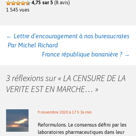
4,75 sur 5
(8 avis)
1 545 vues
Navigation
←
Lettre d’encouragement à nos bureaucrates
Par Michel Richard
des
France république bananière ?
→
articles
3 réflexions sur «
LA CENSURE DE LA
VERITE EST EN MARCHE…
»
9 novembre 2020 à 17 h 36 min
Reformulons. Le consensus défini par les
laboratoires pharmaceutiques dans leur