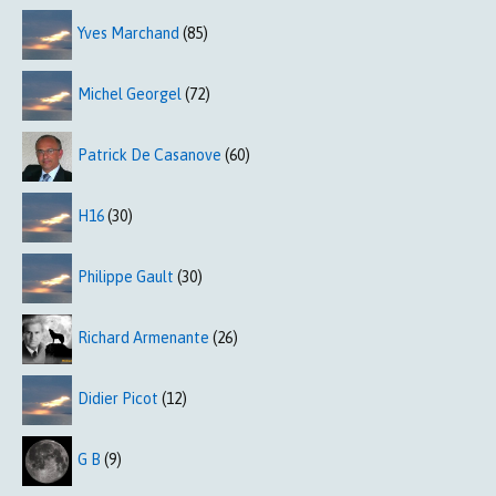
Yves Marchand
(85)
Michel Georgel
(72)
Patrick De Casanove
(60)
H16
(30)
Philippe Gault
(30)
Richard Armenante
(26)
Didier Picot
(12)
G B
(9)