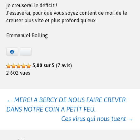
je creuserai le déficit !
J’essayerai, pour que vous soyez content de moi, de le
creuser plus vite et plus profond qu’eux.
Emmanuel Bolling
Facebook
Bluesky
5,00 sur 5
(7 avis)
2 602 vues
Navigation
←
MERCI A BERCY DE NOUS FAIRE CREVER
DANS NOTRE COIN A PETIT FEU.
des
Ces virus qui nous tuent
→