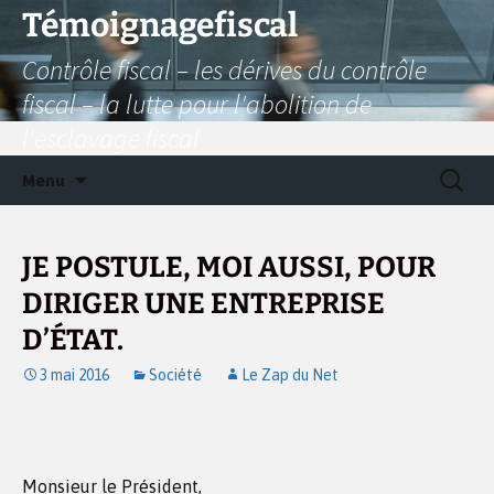
Aller
Témoignagefiscal
au
Contrôle fiscal – les dérives du contrôle
contenu
fiscal – la lutte pour l'abolition de
l'esclavage fiscal
Recherc
Menu
JE POSTULE, MOI AUSSI, POUR
DIRIGER UNE ENTREPRISE
D’ÉTAT.
3 mai 2016
Société
Le Zap du Net
Monsieur le Président,