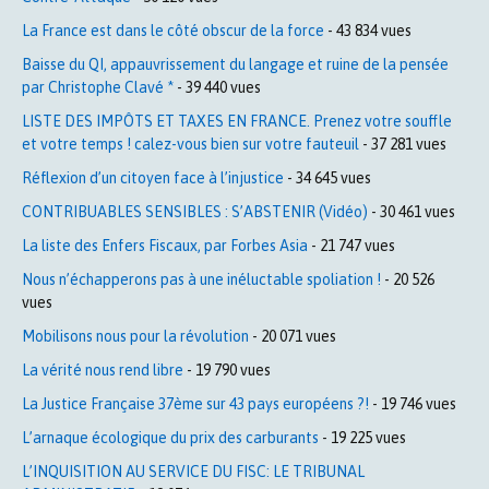
La France est dans le côté obscur de la force
- 43 834 vues
Baisse du QI, appauvrissement du langage et ruine de la pensée
par Christophe Clavé *
- 39 440 vues
LISTE DES IMPÔTS ET TAXES EN FRANCE. Prenez votre souffle
et votre temps ! calez-vous bien sur votre fauteuil
- 37 281 vues
Réflexion d’un citoyen face à l’injustice
- 34 645 vues
CONTRIBUABLES SENSIBLES : S’ABSTENIR (Vidéo)
- 30 461 vues
La liste des Enfers Fiscaux, par Forbes Asia
- 21 747 vues
Nous n’échapperons pas à une inéluctable spoliation !
- 20 526
vues
Mobilisons nous pour la révolution
- 20 071 vues
La vérité nous rend libre
- 19 790 vues
La Justice Française 37ème sur 43 pays européens ?!
- 19 746 vues
L’arnaque écologique du prix des carburants
- 19 225 vues
L’INQUISITION AU SERVICE DU FISC: LE TRIBUNAL