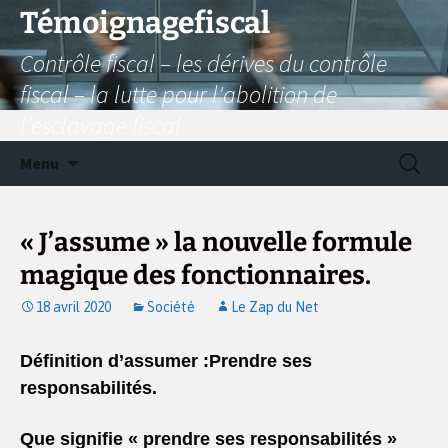
Aller
Témoignagefiscal
au
Contrôle fiscal – les dérives du contrôle
contenu
fiscal – la lutte pour l'abolition de
l'esclavage fiscal
Recherc
Menu
« J’assume » la nouvelle formule
magique des fonctionnaires.
18 avril 2020
Société
Le Zap du Net
Définition d’assumer :Prendre ses
responsabilités.
Que
signifie
«
prendre ses responsabilités »