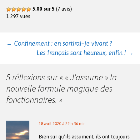
5,00 sur 5
(7 avis)
1 297 vues
Navigation
←
Confinement : en sortirai–je vivant ?
Les français sont heureux, enfin !
→
des
5 réflexions sur «
« J’assume » la
articles
nouvelle formule magique des
fonctionnaires.
»
18 avril 2020 à 22 h 36 min
Bien sûr qu’ils assument, ils ont toujours