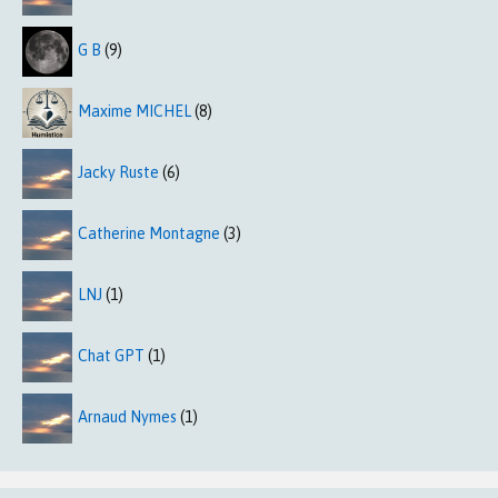
G B
(9)
Maxime MICHEL
(8)
Jacky Ruste
(6)
Catherine Montagne
(3)
LNJ
(1)
Chat GPT
(1)
Arnaud Nymes
(1)