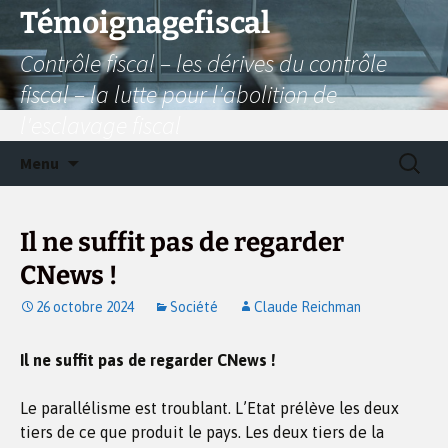
Aller
Témoignagefiscal
au
Contrôle fiscal – les dérives du contrôle
contenu
fiscal – la lutte pour l'abolition de
l'esclavage fiscal
Recherc
Menu
Il ne suffit pas de regarder
CNews !
26 octobre 2024
Société
Claude Reichman
Il ne suffit pas de regarder CNews !
Le parallélisme est troublant. L’Etat prélève les deux
tiers de ce que produit le pays. Les deux tiers de la