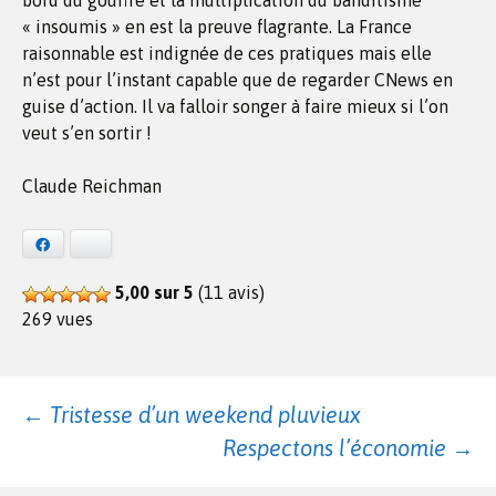
bord du gouffre et la multiplication du banditisme
« insoumis » en est la preuve flagrante. La France
raisonnable est indignée de ces pratiques mais elle
n’est pour l’instant capable que de regarder CNews en
guise d’action. Il va falloir songer à faire mieux si l’on
veut s’en sortir !
Claude Reichman
Facebook
Bluesky
5,00 sur 5
(11 avis)
269 vues
Navigation
←
Tristesse d’un weekend pluvieux
Respectons l’économie
→