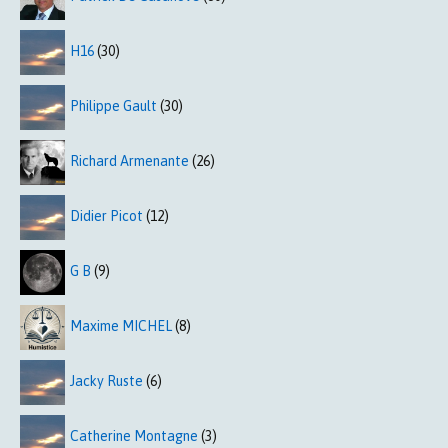
H16
(30)
Philippe Gault
(30)
Richard Armenante
(26)
Didier Picot
(12)
G B
(9)
Maxime MICHEL
(8)
Jacky Ruste
(6)
Catherine Montagne
(3)