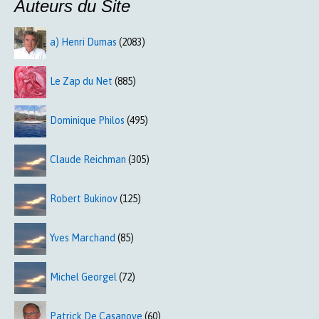
Auteurs du Site
a) Henri Dumas
(2083)
Le Zap du Net
(885)
Dominique Philos
(495)
Claude Reichman
(305)
Robert Bukinov
(125)
Yves Marchand
(85)
Michel Georgel
(72)
Patrick De Casanove
(60)