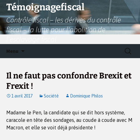
Aller
Témoignagefiscal
au
Contrôle fiscal – les dérives du contrôle
contenu
fiscal – la lutte pour l'abolition de
l'esclavage fiscal
Recherc
Menu
Il ne faut pas confondre Brexit et
Frexit !
1 avril 2017
Société
Dominique Philos
Madame le Pen, la candidate qui se dit hors système,
caracole en tête des sondages, au coude à coude avec M
Macron, et elle se voit déjà présidente !