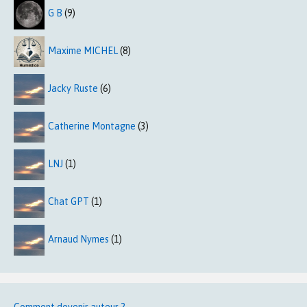
G B
(9)
Maxime MICHEL
(8)
Jacky Ruste
(6)
Catherine Montagne
(3)
LNJ
(1)
Chat GPT
(1)
Arnaud Nymes
(1)
Comment devenir auteur ?