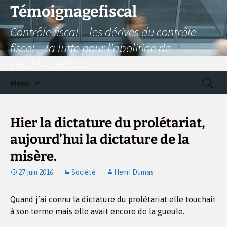
Aller
Témoignagefiscal
au
Contrôle fiscal – les dérives du contrôle
contenu
fiscal – la lutte pour l'abolition de
l'esclavage fiscal
Recherc
Menu
Hier la dictature du prolétariat,
aujourd’hui la dictature de la
misère.
27 juin 2016
Société
Henri Dumas
Quand j’ai connu la dictature du prolétariat elle touchait
à son terme mais elle avait encore de la gueule.