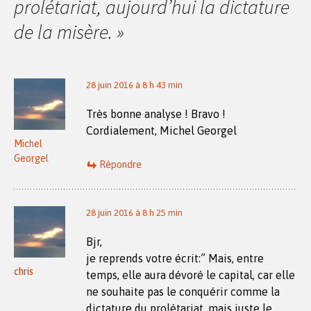
articles
prolétariat, aujourd’hui la dictature
de la misère.
»
28 juin 2016 à 8 h 43 min
Très bonne analyse ! Bravo !
Cordialement, Michel Georgel
Michel
Georgel
Répondre
28 juin 2016 à 8 h 25 min
Bjr,
je reprends votre écrit:” Mais, entre
chris
temps, elle aura dévoré le capital, car elle
ne souhaite pas le conquérir comme la
dictature du prolétariat, mais juste le