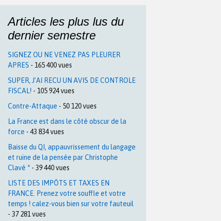
Articles les plus lus du
dernier semestre
SIGNEZ OU NE VENEZ PAS PLEURER
APRES
- 165 400 vues
SUPER, J’AI RECU UN AVIS DE CONTROLE
FISCAL!
- 105 924 vues
Contre-Attaque
- 50 120 vues
La France est dans le côté obscur de la
force
- 43 834 vues
Baisse du QI, appauvrissement du langage
et ruine de la pensée par Christophe
Clavé *
- 39 440 vues
LISTE DES IMPÔTS ET TAXES EN
FRANCE. Prenez votre souffle et votre
temps ! calez-vous bien sur votre fauteuil
- 37 281 vues