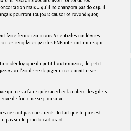
re, E. Macron a déclaré avoir “entendu les
concertation mais … qu’il ne changera pas de cap. Il
nçais pourront toujours causer et revendiquer,
llait faire fermer au moins 6 centrales nucléaires
our les remplacer par des ENR intermittentes qui
tion idéologique du petit fonctionnaire, du petit
pas avoir l’air de se déjuger ni reconnaître ses
e qui ne va faire qu’exacerber la colère des gilets
preuve de force ne se poursuive.
es ne sont pas conscients du fait que le pire est
te pas sur le prix du carburant.