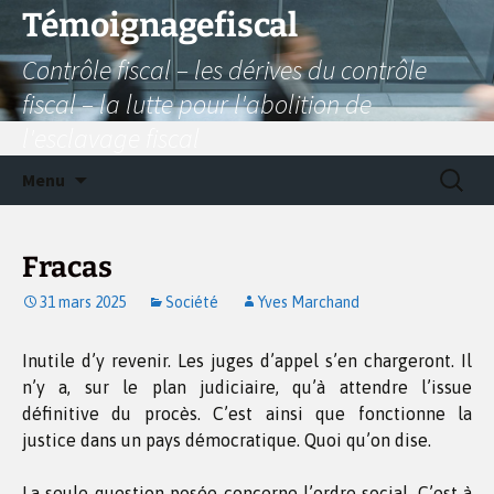
Aller
Témoignagefiscal
au
Contrôle fiscal – les dérives du contrôle
contenu
fiscal – la lutte pour l'abolition de
l'esclavage fiscal
Recherc
Menu
Fracas
31 mars 2025
Société
Yves Marchand
Inutile d’y revenir. Les juges d’appel s’en chargeront. Il
n’y a, sur le plan judiciaire, qu’à attendre l’issue
définitive du procès. C’est ainsi que fonctionne la
justice dans un pays démocratique. Quoi qu’on dise.
La seule question posée concerne l’ordre social. C’est à