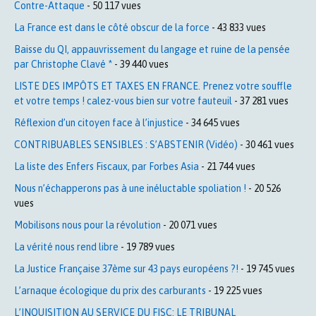
Contre-Attaque
- 50 117 vues
La France est dans le côté obscur de la force
- 43 833 vues
Baisse du QI, appauvrissement du langage et ruine de la pensée
par Christophe Clavé *
- 39 440 vues
LISTE DES IMPÔTS ET TAXES EN FRANCE. Prenez votre souffle
et votre temps ! calez-vous bien sur votre fauteuil
- 37 281 vues
Réflexion d’un citoyen face à l’injustice
- 34 645 vues
CONTRIBUABLES SENSIBLES : S’ABSTENIR (Vidéo)
- 30 461 vues
La liste des Enfers Fiscaux, par Forbes Asia
- 21 744 vues
Nous n’échapperons pas à une inéluctable spoliation !
- 20 526
vues
Mobilisons nous pour la révolution
- 20 071 vues
La vérité nous rend libre
- 19 789 vues
La Justice Française 37ème sur 43 pays européens ?!
- 19 745 vues
L’arnaque écologique du prix des carburants
- 19 225 vues
L’INQUISITION AU SERVICE DU FISC: LE TRIBUNAL