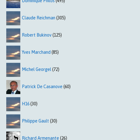
Dominique Philos
(495)
Claude Reichman
(305)
Robert Bukinov
(125)
Yves Marchand
(85)
Michel Georgel
(72)
Patrick De Casanove
(60)
H16
(30)
Philippe Gault
(30)
Richard Armenante
(26)