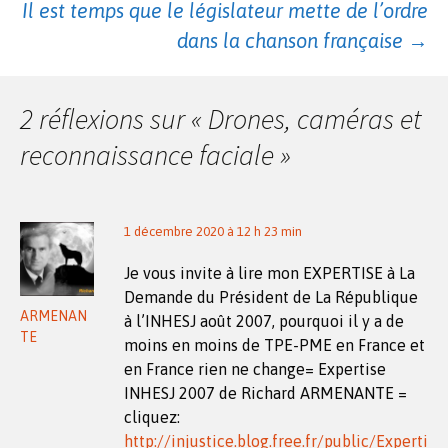
des
Il est temps que le législateur mette de l’ordre
dans la chanson française
→
articles
2 réflexions sur «
Drones, caméras et
reconnaissance faciale
»
1 décembre 2020 à 12 h 23 min
Je vous invite à lire mon EXPERTISE à La
Demande du Président de La République
ARMENAN
à l’INHESJ août 2007, pourquoi il y a de
TE
moins en moins de TPE-PME en France et
en France rien ne change= Expertise
INHESJ 2007 de Richard ARMENANTE =
cliquez:
http://injustice.blog.free.fr/public/Experti