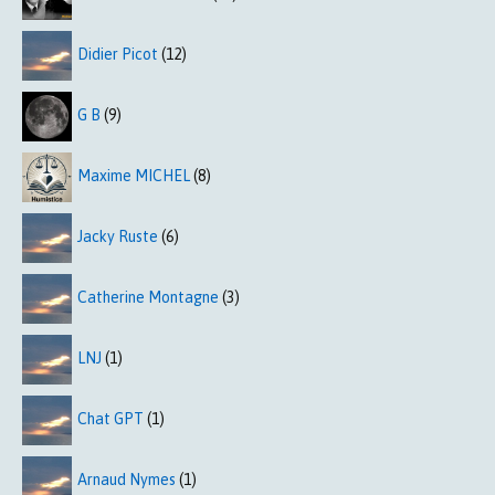
Didier Picot
(12)
G B
(9)
Maxime MICHEL
(8)
Jacky Ruste
(6)
Catherine Montagne
(3)
LNJ
(1)
Chat GPT
(1)
Arnaud Nymes
(1)