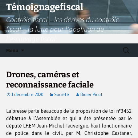
Aller
Témoignagefiscal
au
Contrôle fiscal – les dérives du contrôle
contenu
fiscal – la lutte pour l'abolition de
l'esclavage fiscal
Recherc
Menu
Drones, caméras et
reconnaissance faciale
1 décembre 2020
Société
Didier Picot
La presse parle beaucoup de la proposition de loi n°3452
débattue à l’Assemblée et qui a été présentée par le
député LREM Jean-Michel Fauvergue, haut fonctionnaire
de police dans le civil, par M. Christophe Castaner,