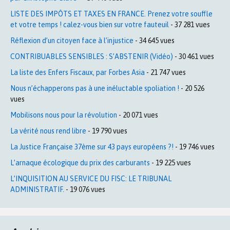
LISTE DES IMPÔTS ET TAXES EN FRANCE. Prenez votre souffle
et votre temps ! calez-vous bien sur votre fauteuil
- 37 281 vues
Réflexion d’un citoyen face à l’injustice
- 34 645 vues
CONTRIBUABLES SENSIBLES : S’ABSTENIR (Vidéo)
- 30 461 vues
La liste des Enfers Fiscaux, par Forbes Asia
- 21 747 vues
Nous n’échapperons pas à une inéluctable spoliation !
- 20 526
vues
Mobilisons nous pour la révolution
- 20 071 vues
La vérité nous rend libre
- 19 790 vues
La Justice Française 37ème sur 43 pays européens ?!
- 19 746 vues
L’arnaque écologique du prix des carburants
- 19 225 vues
L’INQUISITION AU SERVICE DU FISC: LE TRIBUNAL
ADMINISTRATIF.
- 19 076 vues