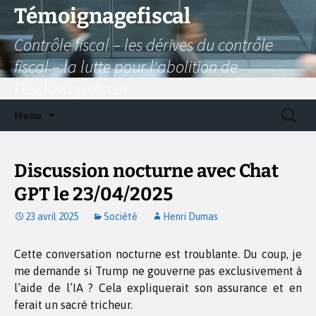
Aller
Témoignagefiscal
au
Contrôle fiscal – les dérives du contrôle
contenu
fiscal – la lutte pour l'abolition de
l'esclavage fiscal
Recherc
Menu
Discussion nocturne avec Chat
GPT le 23/04/2025
23 avril 2025
Société
Henri Dumas
Cette conversation nocturne est troublante. Du coup, je
me demande si Trump ne gouverne pas exclusivement à
l’aide de l’IA ? Cela expliquerait son assurance et en
ferait un sacré tricheur.