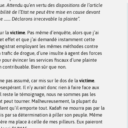
e. Attendu qu’en vertu des dispositions de l’article
ilité de l’Etat ne peut être mise en cause devant
ire ……. Déclarons irrecevable la plainte”.
ur la
victime
. Pas même d’enquête, alors que j’ai
cet effet et que j’ai demandé instamment cette
agistrat employant les mêmes méthodes contre
n trafic de drogue, d’une insulte à agent des forces
e pour évincer les services fiscaux d’une plainte
n contribuable. Bien sûr que non.
ême pas assumé, car mis sur le dos de la
victime
.
espérant. Il n’y aurait donc rien à faire face aux
Il reste le témoignage, nous ne sommes pas les
ent peut tourner. Malheureusement, la plupart du
lent qu’il emporte tout. Kadafi ne mourra pas par la
mais par sa détermination à piller son peuple. Même
éfère ma place à celle de mes pilleurs. Eux paieront