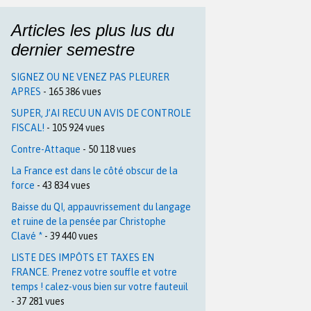
Articles les plus lus du
dernier semestre
SIGNEZ OU NE VENEZ PAS PLEURER
APRES
- 165 386 vues
SUPER, J’AI RECU UN AVIS DE CONTROLE
FISCAL!
- 105 924 vues
Contre-Attaque
- 50 118 vues
La France est dans le côté obscur de la
force
- 43 834 vues
Baisse du QI, appauvrissement du langage
et ruine de la pensée par Christophe
Clavé *
- 39 440 vues
LISTE DES IMPÔTS ET TAXES EN
FRANCE. Prenez votre souffle et votre
temps ! calez-vous bien sur votre fauteuil
- 37 281 vues