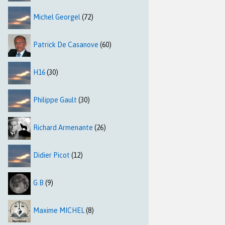
Michel Georgel
(72)
Patrick De Casanove
(60)
H16
(30)
Philippe Gault
(30)
Richard Armenante
(26)
Didier Picot
(12)
G B
(9)
Maxime MICHEL
(8)