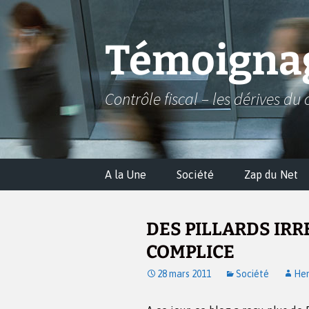
Aller
au
contenu
Témoignag
Contrôle fiscal – les dérives du 
A la Une
Société
Zap du Net
DES PILLARDS IRR
COMPLICE
28 mars 2011
Société
Hen