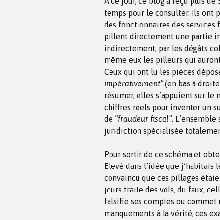
A ce jour, ce blog a reçu plus de 
temps pour le consulter. Ils ont 
des fonctionnaires des services
pillent directement une partie i
indirectement, par les dégâts col
même eux les pilleurs qui auront
Ceux qui ont lu les pièces dépo
impérativement”
(en bas à droite
résumer, elles s’appuient sur le
chiffres réels pour inventer un s
de
“fraudeur fiscal”
. L’ensemble 
juridiction spécialisée totalemen
Pour sortir de ce schéma et obten
Elevé dans l’idée que j’habitais 
convaincu que ces pillages étaien
jours traite des vols, du faux, ce
falsifie ses comptes ou commet u
manquements à la vérité, ces exac