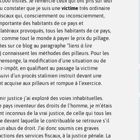
5.000 visites. Je remercie ceux qui ont pris sur leur
pu constater que je suis une
victime
très ordinaire
 fiscaux qui, consciemment ou inconsciemment,
mportante des habitants de ce pays et
latéraux provoqués, tous les habitants de ce pays,
 comme tout le monde à payer le prix du pillage.
sées sur ce blog au paragraphe
“liens à lire
) connaissent les méthodes des pilleurs. Pour les
 mensonge, la modification d’une situation ou de
ur-impôt, en qualifiant au passage la victime
suivi d’un procès stalinien instruit devant une
t acquise aux pilleurs et rompue à l’exercice.
ir justice j’ai exploré des voies inhabituelles.
le pays inventeur des droits de l’homme, je m’étais
t inconnus de la vrai justice, de celle qui tous les
lle devant laquelle le contribuable se retrouve s’il
n abus de droit. J’ai donc soumis ces graves
tions des services fiscaux, à la justice pénale. La