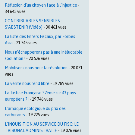
Réflexion d’un citoyen face à l’injustice
-
34 645 vues
CONTRIBUABLES SENSIBLES :
S’ABSTENIR (Vidéo)
- 30 461 vues
La liste des Enfers Fiscaux, par Forbes
Asia
- 21 745 vues
Nous n’échapperons pas à une inéluctable
spoliation !
- 20 526 vues
Mobilisons nous pour la révolution
- 20 071
vues
La vérité nous rend libre
- 19 789 vues
La Justice Française 37ème sur 43 pays
européens ?!
- 19 746 vues
L’arnaque écologique du prix des
carburants
- 19 225 vues
L’INQUISITION AU SERVICE DU FISC: LE
TRIBUNAL ADMINISTRATIF.
- 19 076 vues